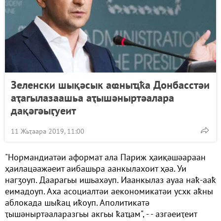
Зеленски шықәсык аҩныҵҟа Донбасстәи
аҭагылазаашьа аҭышәныртәалара
дақәгәыӷуеит
11 Жьҭаара 2019, 11:00
"Нормандиатәи аформат ала Париж ҳаиқәшәараан
ҳаилацәажәеит аибашьра аанкылахоит ҳәа. Уи
нагӡоуп. Даарагьы ишьахәуп. Иаанкылаз ауаа наҟ-ааҟ
еимадоуп. Аха асоциалтәи аекономикатәи усхк аҟны
аблокада шыҟац иҟоуп. Аполитикатә
ҭышәныртәаларазгьы акгьы ҟаҵам", - - азгәеиҭеит