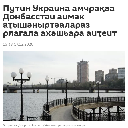
Путин Украина амчрақәа
Донбасстәи аимак
аҭышәныртәалараз
рлагала ахәшьара аиҭеит
15:38 17.12.2020
© Sputnik / Сергей Аверин
/
Амедиаҵәахырҭахь аиасра