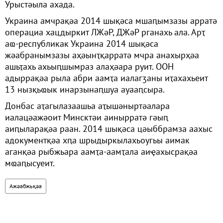
Урыстәыла ахада.
Украина амчрақәа 2014 шықәса мшаԥымзазы арратә
операциа хацдыркит ЛЖәР, ДЖәР рганахь ала. Арҭ
аҩ-республикак Украина 2014 шықәса
жәабранымзазы аҳәынҭқарратә мчра анахырҳәа
ашьҭахь ахьыԥшымраз алаҳәара руит. ООН
адыррақәа рыла абри аамҭа иалагӡаны иҭахахьеит
13 нызқьҩык инарзынаԥшуа ауааԥсыра.
Донбас аҭагылазаашьа аҭышәныртәалара
иалацәажәоит Минсктәи аинырратә гәыԥ
аиԥыларақәа раан. 2014 шықәса цәыббрамза аахыс
адокументқәа хԥа шрыдыркылахьоугьы аимак
аганқәа рыбжьара аамҭа-аамҭала аиҿахысрақәа
мҩаԥысуеит.
Ажәабжьқәа