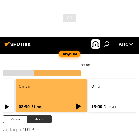
АԤС
Аҧсны
09:00
On air
On air
08:30
13:00
31 мин
31 мин
Иацы
Иахьа
ақ. Гагра
101.3