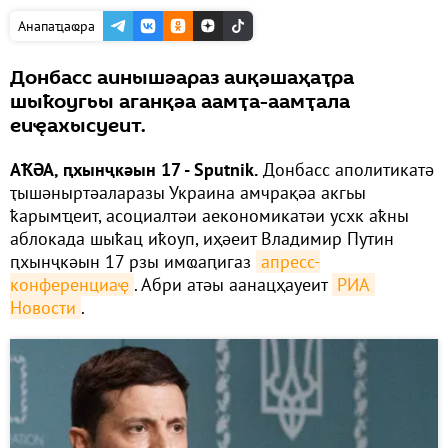
Анапаҵаҩра
Донбасс аинышәараз аиқәшаҳаҭра
шыҟоугьы аганқәа аамҭа-аамҭала
еиҿахысуеит.
АҞӘА, ԥхынҷкәын 17 - Sputnik.
Донбасс аполитикатә
ҭышәныртәаларазы Украина амчрақәа акгьы
ҟарымҵеит, асоциалтәи аекономикатәи усхк аҟны
аблокада шыҟац иҟоуп, иҳәеит Владимир Путин
ԥхынҷкәын 17 рзы имҩаԥигаз
апресс-
конференциаҿ
. Абри атәы аанацҳауеит
РИА 
Новости
.