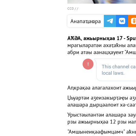
CC0
/ /
Анапаҵаҩра
АҞӘА, ажьырныҳәа 17 - Spu
мрагыларатәи ахәҭаҟны ала
абри атәы аанацҳауеит "Ам
Аԥкрақәа алагалахоит ажьы
Џьуартәи аӡеизакырҭаҿы а
алашара дырцәалоит хә-сааҭ
Урыстәылантәи алашара зау
рзы ажьырныҳәа 12 рзы иал
"Амшынеиқәафымцамч" аҟны