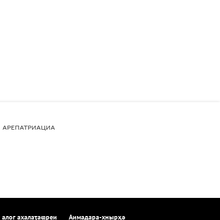
АРЕПАТРИАЦИА
 алог ахалаҭаҩреи
Аимадара-хнырҳә