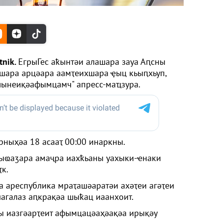
tnik.
ЕгрыГес аҟынтәи алашара зауа Аԥсны
шара арцәара аамҭеихшара ҿыц кьыԥхьуп,
шынеиқәафымцамч" апресс-маҵзура.
рныҳәа 18 асааҭ 00:00 инаркны.
ӡыҩаӡара амаҷра иахҟьаны уахыки-ҽнаки
к.
а ареспублика мраҭашәаратәи ахәҭеи агәҭеи
агалаз аԥкрақәа шыҟац иаанхоит.
 иазгәарҭеит афымцацәаҳәақәа ирықәу