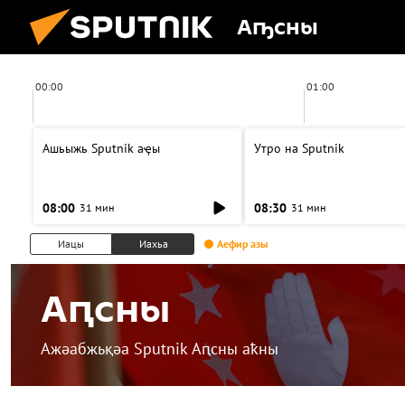
Аҧсны
00:00
01:00
Ашьыжь Sputnik аҿы
Утро на Sputnik
08:00
08:30
31 мин
31 мин
Иацы
Иахьа
Аефир азы
Аԥсны
Ажәабжьқәа Sputnik Аԥсны аҟны