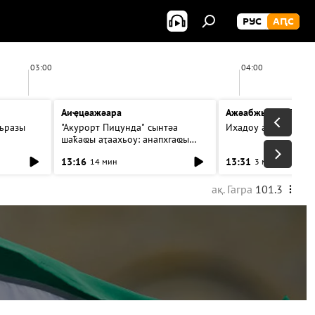
РУС
АԤС
03:00
04:00
Аиҿцәажәара
Ажәабжьқәа 13:30
ьразы
"Акурорт Пицунда" сынтәа
Ихадоу атемақәа
шаҟаҩы аҭаахьоу: анапхгаҩы
ицәажәара
13:16
13:31
14 мин
3 мин
ақ. Гагра
101.3