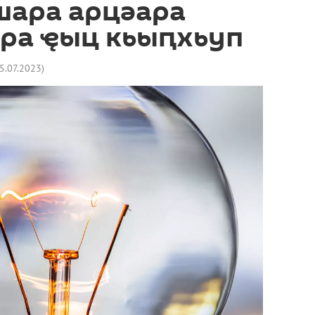
шара арцәара
ра ҿыц кьыԥхьуп
5.07.2023
)