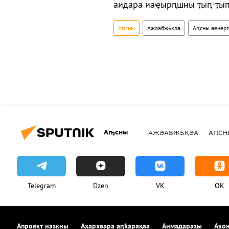
аидара иаҿырԥшны ҭыԥ-ҭыԥ
Аԥсны
Ажәабжьқәа
Аԥсны аенерг
Аҧсны
АЖӘАБЖЬҚӘА
АԤСН
Telegram
Dzen
VK
OK
Апроект иазкны
Ахархәара аԥҟарақәа
Аимадаразы
Акон