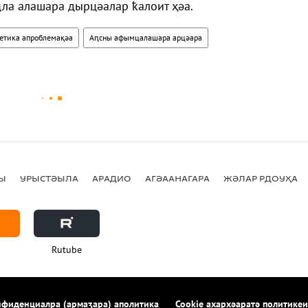
ла алашара дырцәалар ҟалоит ҳәа.
етика апроблемақәа
Аԥсны афымцалашара арцәара
Ы
УРЫСТӘЫЛА
АРАДИО
АГӘААНАГАРА
ЖӘЛАР РДОУҲА
Rutube
фиденциалра (армаӡара) аполитика
Cookie ахархәаратә политикеи