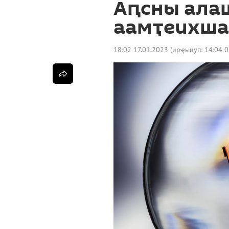
Аԥсны ала
аамҭеихша
18:02 17.01.2023
(ирҿыцуп:
14:04 0