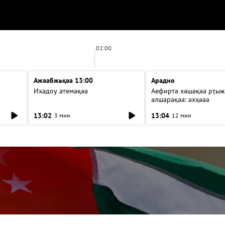
02:00
Ажәабжьқәа 13:00
Арадио
Ихадоу атемақәа
Аефиртә хәшақәа рҭыж
алшарақәа: ахҳәаа
13:02
13:04
3 мин
12 мин