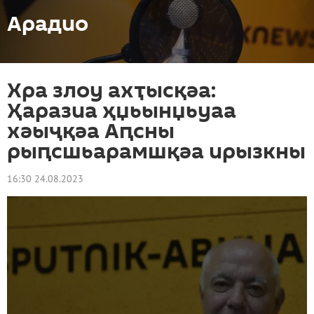
Арадио
Хра злоу ахҭысқәа:
Ҳаразиа ҳџьынџьуаа
хәыҷқәа Аԥсны
рыԥсшьарамшқәа ирызкны
16:30 24.08.2023