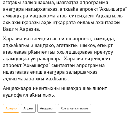
агәҭакы залыршахама, иазгәаҭаз апрограмма
анагӡара иаԥырхагахаз, аԥхьаҟа апроект "Ахьышьҭра"
амҩаԥгара иацҵахома атәы еиҭеиҳәеит Аԥсадгьыль
ахь ахынҳәразы аҳәынҭқарратә еилакы ахантәаҩы
Вадим Ҳаразиа.
Ҳаразиа иазгәеиҭеит ас еиԥш апроект, хымԥада,
аԥхьаҟагьы ишацҵахо, агәҭакгьы шыҟоу, егьырҭ
атәылақәа рҟынтәигьы ҳхылҵшьҭрақәа иреиуоу
ақәыԥшцәа уи ралархәра. Ҳаразиа еиҭеиҳәеит
апроект "Ахьышьҭра" сынтәатәи апрограмма
ишазгәаҭаз еиԥш анагӡара залыршамхаз
аҿкчымазара хкы иахҟьаны.
Аицәажәара инеиҵыхны ишәаҳар шәылшоит
аудиофаил аҟны хыхь.
Арадио
Аԥсны
Аподкаст
Хра злоу ахҭысқәа