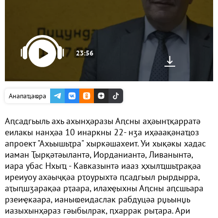
23:56
Анапаҵаҩра
Аԥсадгьыль ахь ахынҳәразы Аԥсны аҳәынҭқарратә
еилакы нанҳәа 10 инаркны 22- нӡа иҳәаақәнаҵоз
апроект "Ахьышьҭра" хыркәшахеит. Уи хықәкы хадас
иаман Ҭырқәтәылантә, Иорданиантә, Ливанынтә,
иара убас Нхыҵ - Кавказынтә иааз ҳхылҵшьҭрақәа
иреиуоу ахәыҷқәа рҭоурыхтә ԥсадгьыл рырдырра,
аҭыԥшӡарақәа рҭаара, илахҿыхны Аԥсны аԥсшьара
рзеиҿкаара, ианыҩеидаслак рабдуцәа рџьынџь
иазыхынҳәраз гәыбылрак, ԥхаррак рыҭара. Ари