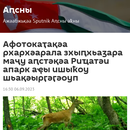
Аԥсны
Ажәабжьқәа Sputnik Аԥсны аҟны
Афотокаҭақәа
рхархәарала зхыԥхьаӡара
маҷу аԥстәқәа Риҵатәи
апарк аҿы ишыҟоу
шьақәырӷәӷәоуп
16:30 06.09.2023