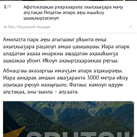
1
/9
Афотокаҭақәа рхархәарала зхыԥхьаӡара маҷу
аԥстәқәа Риҵатәи апарк аҿы ишыҟоу
шьақәырӷәӷәоуп
© Foto / Рицинский Нацпарк
Амилаҭтә парк аҿы агыгшәыг рҟынтә еиҳа
ахыԥхьаӡара рацәоуп амшә цәышәшәы. Иара апарк
аладатәи аҳәаа инаркны аҩадатәи аҳәааҟынӡа
ашьҭақәа убоит. Иҟоуп аҳәырҭаҳаракқәа рҿгьы.
Абнацгәы акәзаргьы имаҷӡам апарк аҵакыраҿы.
Иара аиҳарак амшын аҩаӡарантә 3000 метра иҟоу
аҭыԥқәа рҿоуп иахьуԥыло. Фатәыс иамоуп идуум
аԥстәқәа, зны-зынла – аԥсаатә.