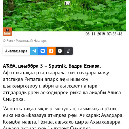
© Foto / Рицинский Нацпарк
Анапаҵаҩра
АҞӘА, цәыббра 5 – Sputnik, Бадри Есиава.
Афотокаҭақәа рхархәарала зхыԥхьаӡара маҷу
аԥстәқәа Риҵатәи апарк аҿы ишыҟоу
шьақәырӷәӷәоуп, абри атәы лҳәеит апарк
аҭҵаарадырреи аекодырреи рыҟәша аиҳабы Алиса
Смырԥҳа.
"Афотокаҭақәа ықәыргылоуп аԥстәымҩақәа рҟны,
еиҳа иахьыҟазаауа аҭыԥқәа рҿы. Аиҳарак: Ауадҳара,
Кәыџба-иашҭа, Ԥсиҵа, ашьхахыҵырҭа Ахьыхәдарра,
Аџьара ақәцәа рҿы", - лҳәеит Смырԥҳа.