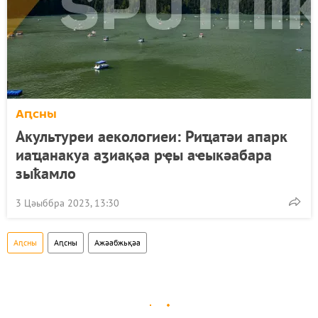
Аԥсны
Акультуреи аекологиеи: Риҵатәи апарк
иаҵанакуа аӡиақәа рҿы аҽыкәабара
зыҟамло
3 Цәыббра 2023, 13:30
Аԥсны
Аԥсны
Ажәабжьқәа