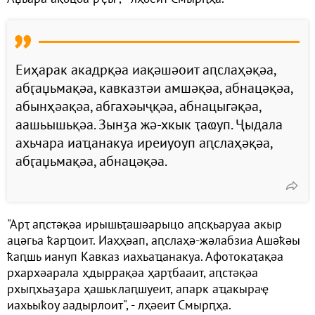
Еиҳарак акадрқәа иақәшәоит аԥслаҳәқәа,
абӷаџьмақәа, кавказтәи амшәқәа, абнацәқәа,
абынҳәақәа, абгахәыҷқәа, абнацыгәқәа,
аашьышьқәа. Зынӡа жә-хкык ҭаҩуп. Ҷыдала
ахьчара иаҵанакуа иреиуоуп аԥслаҳәқәа,
абӷаџьмақәа, абнацәқәа.
"Арҭ аԥстәқәа ирышьҭашәарыцо аԥсқьаруаа акыр
ацәгьа ҟарҵоит. Иаҳҳәап, аԥслаҳә-жәлабзиа Ашәҟәы
ҟаԥшь иануп Кавказ иахьаҵанакуа. Афотокаҭақәа
рхархәарала ҳдыррақәа ҳарҭбааит, аԥстәқәа
рхыԥхьаӡара ҳашьклаԥшуеит, апарк аҵакыраҿ
иахьыҟоу аадырлоит", - лҳәеит Смырԥҳа.