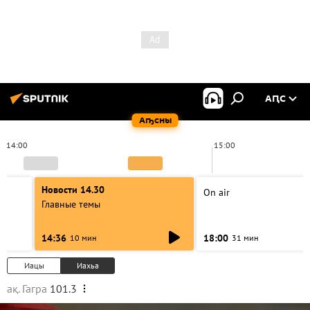
АԤС
Аҧсны
14:00
15:00
Новости 14.30
On air
Главные темы
14:36
18:00
10 мин
31 мин
Иацы
Иахьа
ақ. Гагра
101.3