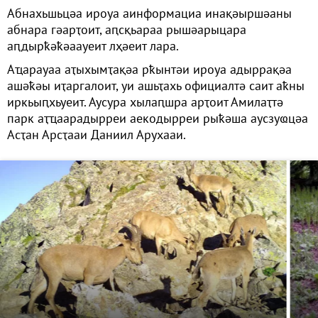
Абнахьшьцәа ироуа аинформациа инақәыршәаны
абнара гәарҭоит, аԥсқьараа рышәарыцара
аԥдырҟәҟәаауеит лҳәеит лара.
Аҵарауаа аҭыхымҭақәа рҟынтәи ироуа адыррақәа
ашәҟәы иҭаргалоит, уи ашьҭахь официалтә саит аҟны
иркьыԥхьуеит. Аусура хылаԥшра арҭоит Амилаҭтә
парк аҭҵаарадырреи аекодырреи рыҟәша аусзуҩцәа
Асҭан Арсҭааи Даниил Арухааи.