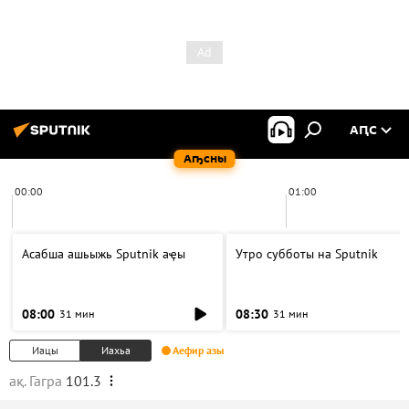
АԤС
Аҧсны
00:00
01:00
Асабша ашьыжь Sputnik аҿы
Утро субботы на Sputnik
08:00
08:30
31 мин
31 мин
Иацы
Иахьа
Аефир азы
ақ. Гагра
101.3