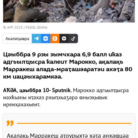
© AFP 2023 / FADEL SENNA
Анапаҵаҩра
Цәыббра 9 рзы зымчхара 6,9 балл иҟаз
адгьылҵысра ҟалеит Марокко, ақалақь
Марракеш алада-мраҭашәаратәи ахәҭа 80
км иацәыхарамкәа.
АҞӘА, цәыббра 10- Sputnik.
Марокко адгьылҵысра
иахҟьаны иҭахаз рхыԥхьаӡара ҩнызқьҩык
иреиҳахахьеит.
Ақалақь Марракеш аҭоурыхтә хәҭа анхаҩцәа