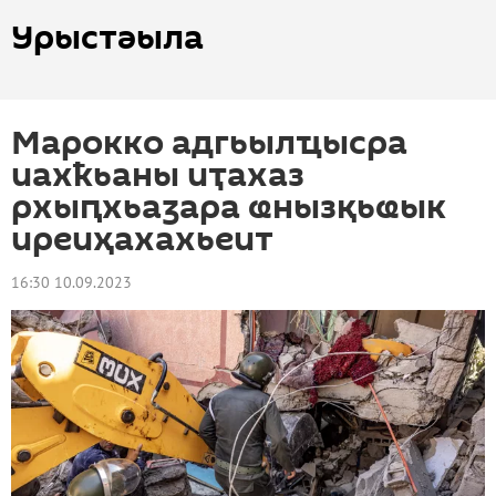
Урыстәыла
Марокко адгьылҵысра
иахҟьаны иҭахаз
рхыԥхьаӡара ҩнызқьҩык
иреиҳахахьеит
16:30 10.09.2023