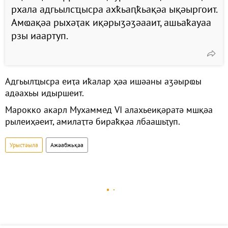
рхала адгьылсҵысра ахҟьаԥҟьақәа ықәыргоит.
Амҩақәа рыхәҭак иқәрыӡәӡәааит, ашьаҟауаа
рзы иаартуп.
Адгьылҵысра еиҭа иҟалар ҳәа ишәаны аӡәырҩы
адәахьы идыршеит.
Марокко акарл Мухаммед VI алахьеиқәратә мшқәа
рылеиҳәеит, амилаҭтә бираҟқәа лбаашьҭуп.
Урыстәыла
Ажәабжьқәа