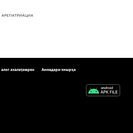
АРЕПАТРИАЦИА
 алог ахалаҭаҩреи
Аимадара-хнырҳә