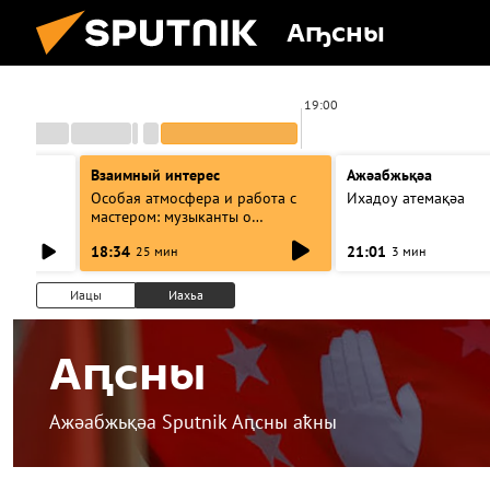
Аҧсны
00
19:00
Взаимный интерес
Ажәабжьқәа
Особая атмосфера и работа с
Ихадоу атемақәа
мастером: музыканты о
фестивале Хиблы Герзмава
18:34
21:01
25 мин
3 мин
Иацы
Иахьа
Аԥсны
Ажәабжьқәа Sputnik Аԥсны аҟны