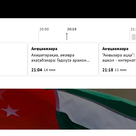
20:00
20:18
21
Аиҿцәажәара
Аиҿцәажәара
Ахәшәтәрақәа, аҽаҩра
"Аиҩызара ацҳа":
ахаҭабзиара: Гәдоуҭа араион
ашкол - интернат
ақыҭанхамҩа аҟәша аиҳабы
аатит
21:04
21:18
14 мин
11 мин
ицәажәара