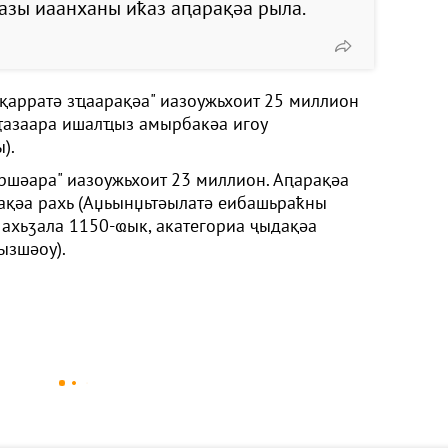
азы иаанханы иҟаз аԥарақәа рыла.
қарратә зҵаарақәа" иазоужьхоит 25 миллион
ҭазаара ишалҵыз амырбакәа игоу
).
ршәара" иазоужьхоит 23 миллион. Аԥарақәа
ақәа рахь (Аџьынџьтәылатә еибашьраҟны
ахьӡала 1150-ҩык, акатегориа ҷыдақәа
ызшәоу).