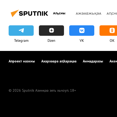
Аҧсны
АЖӘАБЖЬҚӘА
АԤСН
Telegram
Dzen
VK
OK
Апроект иазкны
Ахархәара аԥҟарақәа
Аимадаразы
Акон
© 2026 Sputnik Азинқәа зегь хьчоуп. 18+