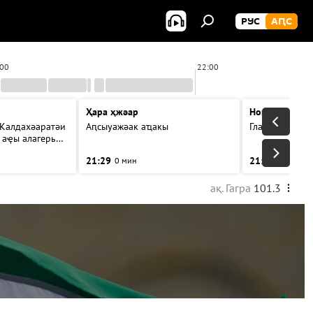
РУС
АԤС
:00
22:00
Ҳара ҳжәар
Новости
 Калдахәаратәи
Аԥсыуажәак аҵакы
Главные темы
 аҿы алагерь
21:29
21:31
0 мин
3 мин
ақ. Гагра
101.3