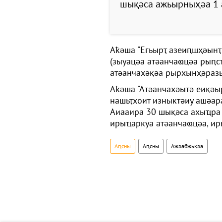
шықәса ажьырныҳәа 1 
Аҟәша "Егьырҭ азеиԥшҳәынҭ
(зыуацәа атәанчаҩцәа рыԥс
атәанчахәқәа рырхынҳәразы
Аҟәша "Атәанчахәытә еиқәы
нашьҭхоит изныктәиу ашәар
Аиааира 30 шықәса ахыҵра 
ирыҵаркуа атәанчаҩцәа, ир
Аԥсны
Аԥсны
Ажәабжьқәа