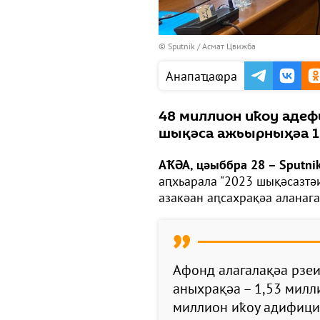
© Sputnik / Асмат Цвижба
Анапаҵаҩра
48 миллион иҟоу адеф
шықәса ажьырныҳәа 1 
АҞӘА, цәыббра 28 – Sputni
аԥхьарала "2023 шықәсазтә
азакәан аԥсахрақәа аланаг
Афонд алагалақәа рзе
аныхрақәа – 1,53 милли
миллион иҟоу адифици