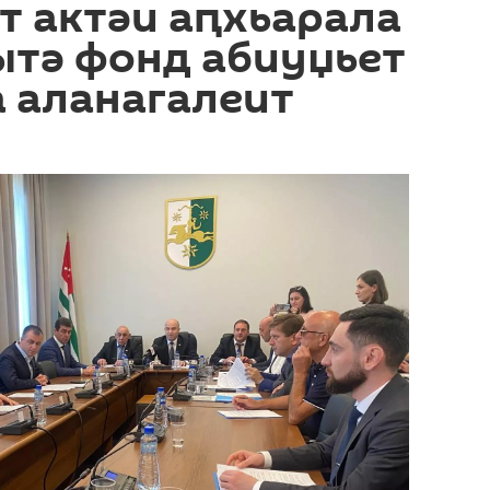
т актәи аԥхьарала
ытә фонд абиуџьет
 аланагалеит