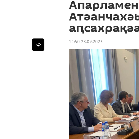
Апарламен
Атәанчахә
аԥсахрақәа
14:50 28.09.2023