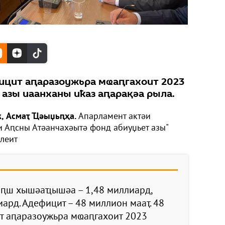
ицит аԥаразоужьра мҩаԥгахоит 2023
азы иаанханы иҟаз аԥарақәа рыла.
k, Асмаҭ Ҵәыџьԥҳа.
Апарламент актәи
и Аԥсны Атәанчахәытә фонд абиуџьет азы"
алеит
иԥш хышәаҵышәа – 1,48 миллиард,
ард. Адефицит – 48 миллион мааҭ. 48
т аԥаразоужьра мҩаԥгахоит 2023