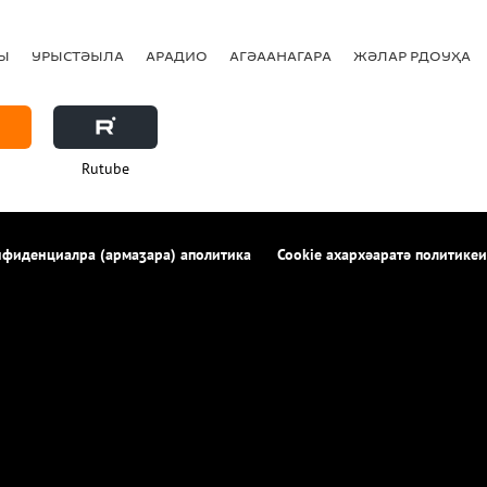
Ы
УРЫСТӘЫЛА
АРАДИО
АГӘААНАГАРА
ЖӘЛАР РДОУҲА
Rutube
фиденциалра (армаӡара) аполитика
Cookie ахархәаратә политикеи