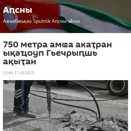
Аԥсны
Ажәабжьқәа Sputnik Аԥсны аҟны
750 метра амҩа акаҭран
ықәҵоуп Гьечрыԥшь
ақыҭан
13:40 17.10.2023