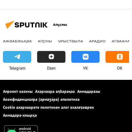
Аҧсны
АЖӘАБЖЬҚӘА
АԤСНЫ
УРЫСТӘЫЛА
АРАДИО
АГӘААНАГ
Telegram
Dzen
VK
OK
Апроект иазкны
Ахархәара аԥҟарақәа
Аимадаразы
Аконфиденциалра (армаӡара) аполитика
Cookie ахархәаратә политикеи алог ахалаҭаҩреи
Аимадара-хнырҳә