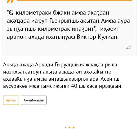
"Ҩ-километраки бжаки амҩа акаҭран
ақәҵара иаҿуп Гьечрыԥшь ақыҭан. Амҩа аура
зынӡа ԥшь-километрак инаӡоит", - иҳәеит
араион ахада ихаҭыԥуаҩ Виктор Кулиан.
Ақыҭа ахада Аркади Гыруаԥшь иажәақәа рыла,
иазԥхьагәаҭоуп ақыҭа аҩадатәи ахәҭаҟынтә
аҳәааҟынӡа амҩа аиҭашьақәыргылара. Асеиԥш
аусурақәа мҩаԥымсижьҭеи 40 шықәса ирықәын.
Аԥсны
Ажәабжьқәа