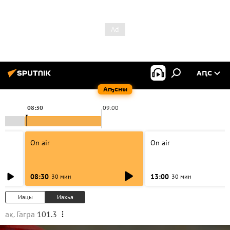
АԤС
Аҧсны
08:30
09:00
On air
On air
08:30
13:00
30 мин
30 мин
Иацы
Иахьа
ақ. Гагра
101.3