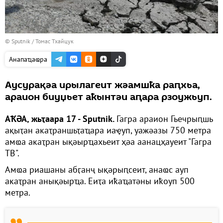
© Sputnik / Томас Тхайцук
Анапаҵаҩра
Аусурақәа ирылагеит жәамшҟа раԥхьа,
араион биуџьет аҟынтәи аԥара рзоужьуп.
АҞӘА, жьҭаара 17 - Sputnik.
Гагра араион Гьечрыԥшь
ақыҭан акаҭраншьҭаҵара иаҿуп, уажәазы 750 метра
амҩа акаҭран ықәырҵахьеит ҳәа аанацҳауеит "Гагра
ТВ".
Амҩа риашаны абӷанҷ ықәрыԥсеит, анаҩс ауп
акаҭран анықәырҵа. Еиҭа иҟаҵатәны иҟоуп 500
метра.