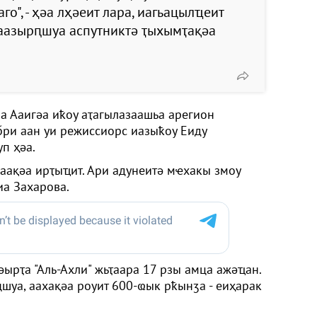
го", - ҳәа лҳәеит лара, иагьацылҵеит
аазырԥшуа аспутниктә ҭыхымҭақәа
а Ааигәа иҟоу аҭагылазаашьа арегион
бри аан уи режиссиорс иазыҟоу Еиду
п ҳәа.
әаақәа ирҭыҵит. Ари адунеитә мҽхакы змоу
иа Захарова.
әырҭа "Аль-Ахли" жьҭаара 17 рзы амца ажәҵан.
шуа, аахақәа роуит 600-ҩык рҟынӡа - еиҳарак