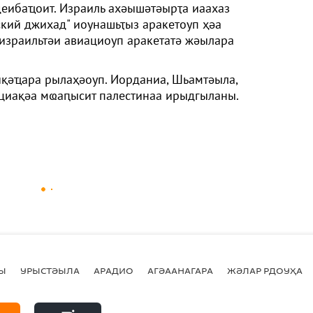
деибаҵоит. Израиль ахәышәтәырҭа иаахаз
ский джихад" иоунашьҭыз аракетоуп ҳәа
 израильтәи авиациоуп аракетатә жәылара
қәҵара рылаҳәоуп. Иорданиа, Шьамтәыла,
циақәа мҩаԥысит палестинаа ирыдгыланы.
Ы
УРЫСТӘЫЛА
АРАДИО
АГӘААНАГАРА
ЖӘЛАР РДОУҲА