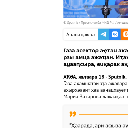
© Sputnik / Пресс-служба МИД РФ
/
Амедиа
Анапаҵаҩра
Газа асектор аҿтәи ах
рзы амца ажәҵан. Иҭ
ауааԥсыра, еиҳарак аҳ
АҞӘА, жьҭаара 18 - Sputnik.
Газа ахәышәтәырҭа ажәлара
ахырҳәааит ҳәа аанацҳауеи
Мариа Захарова лажәақәа ш
"Ҳәарада, ари аҩыза ау