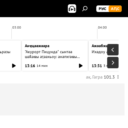
РУС
АԤС
03:00
04:00
Аиҿцәажәара
Ажәабжьқәа 13:30
ьразы
"Акурорт Пицунда" сынтәа
Ихадоу атемақәа
шаҟаҩы аҭаахьоу: анапхгаҩы
ицәажәара
13:16
13:31
14 мин
3 мин
ақ. Гагра
101.3