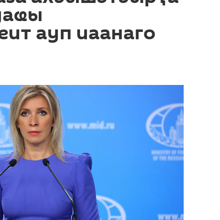
уаҩы
еит ауп иаанаго