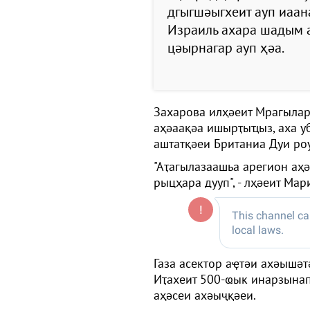
дгыгшәыгхеит ауп иаана
Израиль ахара шадым 
цәырнагар ауп ҳәа.
Захарова илҳәеит Мрагылар
аҳәаақәа ишырҭыҵыз, аха у
аштатқәеи Британиа Дуи роу
"Аҭагылазаашьа арегион аҳ
рыцҳара дууп", - лҳәеит Мар
Газа асектор аҿтәи ахәышәт
Иҭахеит 500-ҩык инарзынаԥ
аҳәсеи ахәыҷқәеи.