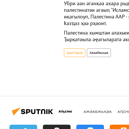
Убри аан аганқәа ахара ры
палестинатәи агәыԥ "Ислам
иқәгылоуп, Палестина ААР -
ҟазҵаз ҳәа рҳәоит.
Палестина хымштәи алахьеи
Ҭырқәтәыла аҿагыларатә ак
Урыстәыла
Ажәабжьқәа
Аҧсны
АЖӘАБЖЬҚӘА
АԤСН