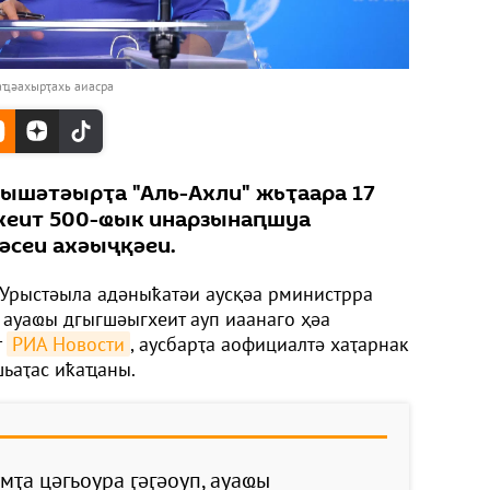
ҵәахырҭахь аиасра
әышәтәырҭа "Аль-Ахли" жьҭаара 17
ахеит 500-ҩык инарзынаԥшуа
әсеи ахәыҷқәеи.
Урыстәыла адәныҟатәи аусқәа рминистрра
 ауаҩы дгыгшәыгхеит ауп иаанаго ҳәа
т
РИА Новости
, аусбарҭа аофициалтә хаҭарнак
ьаҭас иҟаҵаны.
мҭа цәгьоура ӷәӷәоуп, ауаҩы