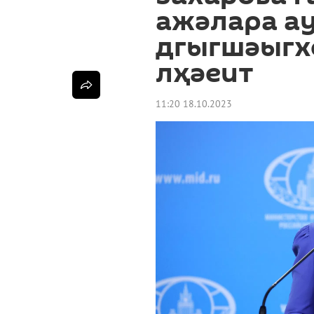
ажәлара а
дгыгшәыгх
лҳәеит
11:20 18.10.2023