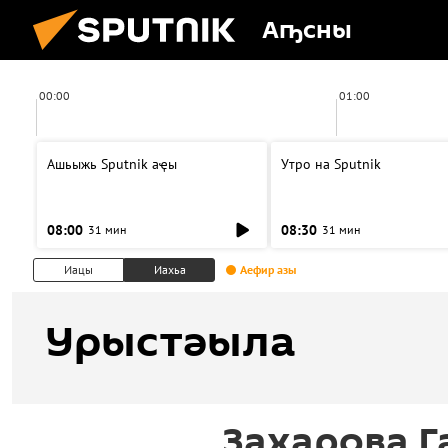
Аҧсны
00:00
01:00
Ашьыжь Sputnik аҿы
Утро на Sputnik
08:00
08:30
31 мин
31 мин
Иацы
Иахьа
Аефир азы
Урыстәыла
Захарова 