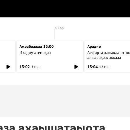
02:00
Ажәабжьқәа 13:00
Арадио
Ихадоу атемақәа
Аефиртә хәшақәа рҭыж
алшарақәа: ахҳәаа
13:02
13:04
3 мин
12 мин
Газа ахәышәтәырҭа