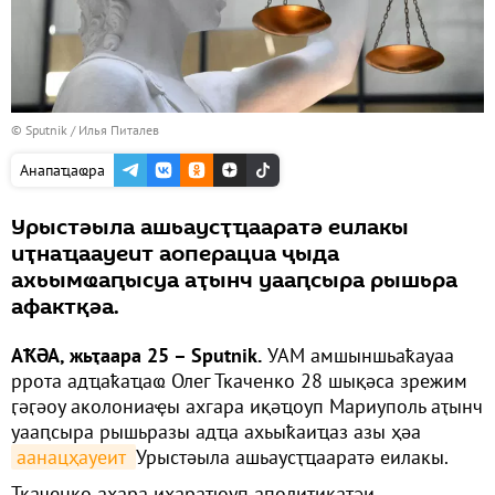
© Sputnik / Илья Питалев
Анапаҵаҩра
Урыстәыла ашьаусҭҵааратә еилакы
иҭнаҵаауеит аоперациа ҷыда
ахьымҩаԥысуа аҭынч уааԥсыра рышьра
афактқәа.
АҞӘА, жьҭаара 25 – Sputnik.
УАМ амшыншьаҟауаа
ррота адҵаҟаҵаҩ Олег Ткаченко 28 шықәса зрежим
ӷәӷәоу аколониаҿы ахгара иқәҵоуп Мариуполь аҭынч
уааԥсыра рышьразы адҵа ахьыҟаиҵаз азы ҳәа
аанацҳауеит 
Урыстәыла ашьаусҭҵааратә еилакы.
Ткаченко ахара ихараҵоуп аполитикатәи