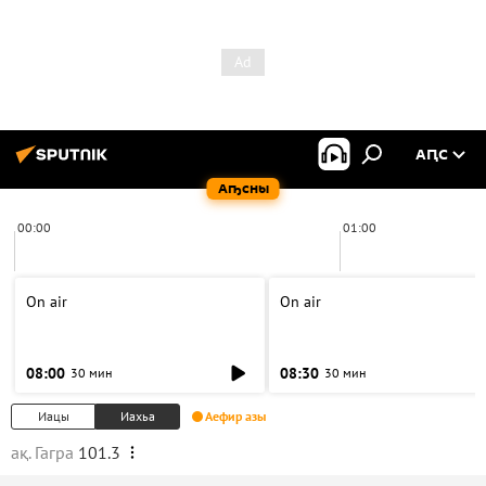
АԤС
Аҧсны
00:00
01:00
On air
On air
08:00
08:30
30 мин
30 мин
Иацы
Иахьа
Аефир азы
ақ. Гагра
101.3