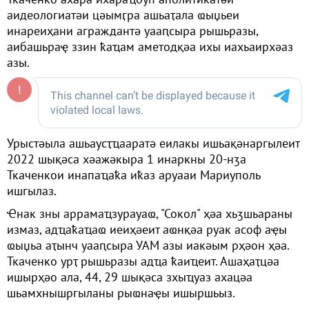
аидеологиатәи цәымӷра ашьаҭала ҩыџьеи
инареиҳани аграждантә уааԥсыра рышьразы,
аибашьраҿ ззин ҟаҵам аметодқәа ихы иахьаирхәаз
азы.
Урыстәыла ашьаусҭҵааратә еилакы ишьақәнаргылеит
2022 шықәса хәажәкыра 1 инаркны 20-нӡа
Ткаченкои инапаҵаҟа иҟаз аруааи Мариуполь
ишгылаз.
Ҽнак зны аррамаҵзурауаҩ, "Сокол" ҳәа хьӡшьараны
измаз, адҵаҟаҵаҩ иеиҳәеит аҩнқәа руак асоф аҿы
ҩыџьа аҭынч уааԥсыра УАМ азы иакәым рҳәон ҳәа.
Ткаченко урҭ рышьразы адҵа ҟаиҵеит. Ашаҳаҭцәа
ишырҳәо ала, 44, 29 шықәса зхыҵуаз ахацәа
шьамхнышргыланы рыҩнаҿы ишыршьыз.