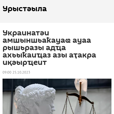
Урыстәыла
Украинатәи
амшыншьаҟауаҩ ауаа
рышьразы адҵа
ахьыҟаиҵаз азы аҭакра
иқәырҵеит
09:00 25.10.2023