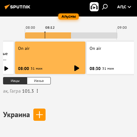
АԤС
Аҧсны
08:00
08:12
09:00
On air
On air
одые
ся
08:00
08:30
31 мин
31 мин
Иацы
Иахьа
ақ. Гагра
101.3
Украина