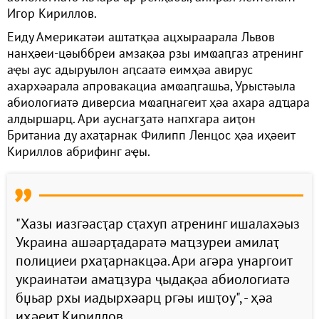
Игор Кириллов.
Еиду Америкатәи аштатқәа ацхыраарала Львов
нанҳәеи-цәыббреи амзақәа рзы имҩаԥгаз атренинг
аҿы аус адыруылон аԥсаатә еимҳәа авирус
ахархәарала апровакациа амҩаԥгашьа, Урыстәыла
абиологиатә диверсиа мҩаԥнагеит ҳәа ахара адҵара
алдыршарц. Ари ауснагӡатә напхгара аиҭон
Британиа ду ахаҭарнак Филипп Ленцос ҳәа иҳәеит
Кириллов абрифинг аҿы.
"Хазы иазгәасҭар сҭахуп атренинг ишалахәыз
Украина ашәарҭадаратә маҵзуреи амилаҭ
полициеи рхаҭарнакцәа. Ари агәра унаргоит
украинатәи амаҵзура ҷыдақәа абиологиатә
бџьар рхы иадырхәарц ргәы ишҭоу", - ҳәа
иҳәеит Кириллов.