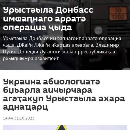
Урыстәыла Донбасс
имҩаԥнаго арратә
операциа ҷыда
Урыстәыла Донбасс имҩаԥнагоит арратә операциа
ҷыда, ДЖәРи ЛЖәРи иҟарҵаз аҳәарала. Владимир
Путин Донецки Лугански жәлар рреспубликақәа
рхьыԥшымра азхаиҵеит.
Украина абиологиатә
бџьарла аичырчара
агәҭакуп Урыстәыла ахара
аднаҵарц
14:44 31.10.2023