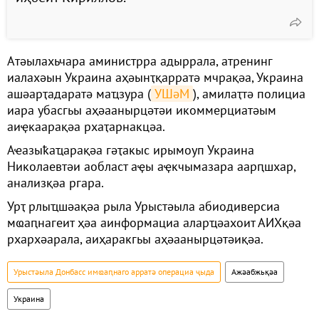
Атәылахьчара аминистрра адыррала, атренинг
иалахәын Украина аҳәынҭқарратә мчрақәа, Украина
ашәарҭадаратә маҵзура (
УШәМ
), амилаҭтә полициа
иара убасгьы аҳәаанырцәтәи икоммерциатәым
аиҿкаарақәа рхаҭарнакцәа.
Аҽазыҟаҵарақәа гәҭакыс ирымоуп Украина
Николаевтәи аобласт аҿы аҿкчымазара аарԥшхар,
анализқәа ргара.
Урҭ рлыҵшәақәа рыла Урыстәыла абиодиверсиа
мҩаԥнагеит ҳәа аинформациа аларҵәахоит АИХқәа
рхархәарала, аиҳаракгьы аҳәаанырцәтәиқәа.
Урыстәыла Донбасс имҩаԥнаго арратә операциа ҷыда
Ажәабжьқәа
Украина