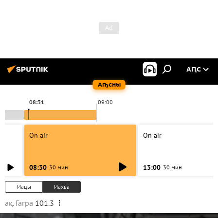
АԤС
Аҧсны
08:31
09:00
On air
On air
08:30
13:00
30 мин
30 мин
Иацы
Иахьа
ақ. Гагра
101.3