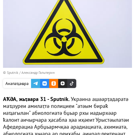
© Sputnik / Александр Гальперин
Анапаҵаҩра
АҞӘА, жьҭаара 31 - Sputnik.
Украина ашәарҭадаратә
маҵзуреи амилаҭтә полициеи "атәым бираҟ
иаҵагылан" абиологиатә бџьар рхы иадырхәар
ҟалоит аичырчара ҳасабла ҳәа иҳәеит Урыстәылатәи
Афедерациа Арбџьармчқәа арадиациатә, ахимиатә,
абиологиатә хьчара ар реиҳабы, аинрал-леитенант