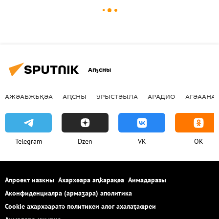
Аҧсны
АЖӘАБЖЬҚӘА
АԤСНЫ
УРЫСТӘЫЛА
АРАДИО
АГӘААНАГ
Telegram
Dzen
VK
OK
Апроект иазкны
Ахархәара аԥҟарақәа
Аимадаразы
Аконфиденциалра (армаӡара) аполитика
Cookie ахархәаратә политикеи алог ахалаҭаҩреи