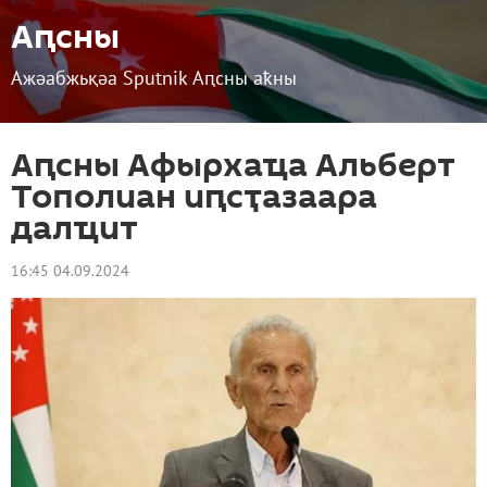
Аԥсны
Ажәабжьқәа Sputnik Аԥсны аҟны
Аԥсны Афырхаҵа Альберт
Тополиан иԥсҭазаара
далҵит
16:45 04.09.2024