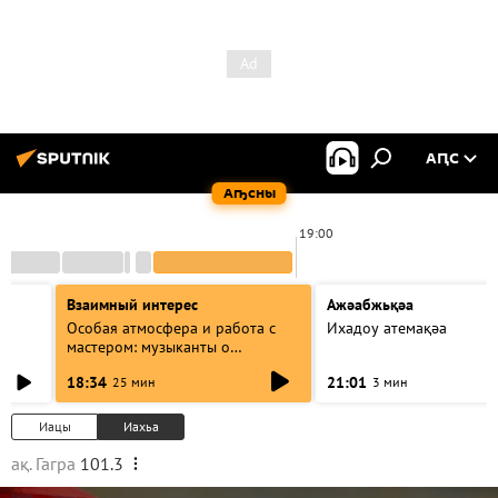
АԤС
Аҧсны
19:00
Взаимный интерес
Ажәабжьқәа
Особая атмосфера и работа с
Ихадоу атемақәа
мастером: музыканты о
фестивале Хиблы Герзмава
18:34
21:01
25 мин
3 мин
Иацы
Иахьа
ақ. Гагра
101.3