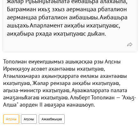
жәлар Рџьынџьтәылатә еибашьра алахәыла,
Баграмиан ихьӡ зхыз аерманцәа рбаталион
аерманцәа рбаталион аибашьҩы. Аибашьра
ашьҭахь Апарламент аиҳабы ихаҭыԥуаҩс,
аиҳабыра рхада ихаҭыԥуаҩс дыҟан.
Тополиан еиуеиԥшымыз ашықәсқәа рзы Аԥсны
Иреиҳаӡоу асовет ахантәаҩы ихаҭыԥуаҩ,
Атәылахьчараз аҳәынҭқарратә еилакы ахантәаҩы
ихаҭыԥуаҩ, Жәлар реизара аиҳабы ихаҭыԥуаҩ,
аԥыза-министр ихаҭыԥуаҩ, Ауаажәларратә палата
амаӡаныҟәгаҩ ихаҭыԥуаҩ. Альберт Тополиан — "Ахьӡ-
Аԥша" аорден II аҩаӡара ианашьоуп.
Аԥсны
Аԥсны
Ажәабжьқәа