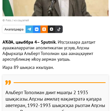
© Foto / из соцсетей
Анапаҵаҩра
АҞӘА, цәыббра 4– Sputnik.
Иԥсҭазаара далҵит
ауаажәларратәи аполитикатәи усзуҩ, Аԥсны
Афырхаҵа Альберт Тополиан ҳәа аанацҳауеит
ареспубликаҿ иҟоу аерман уаԥшь.
Иара 89 шықәса ихыҵуан.
Альберт Тополиан диит мшаԥы 2 1935
шықәсазы. Аԥсны амилаҭ-хақәиҭратә қәԥара
аветеран, 1992-1993 шықәсқәа рызтәи Аԥсны