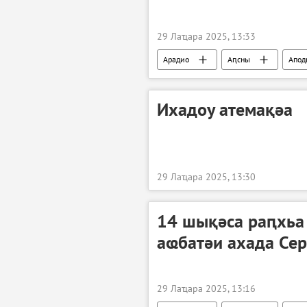
29 Лаҵара 2025, 13:33
Арадио
Аԥсны
Апод
Ихадоу атемақәа
29 Лаҵара 2025, 13:30
14 шықәса раԥхьа
аҩбатәи ахада Се
29 Лаҵара 2025, 13:16