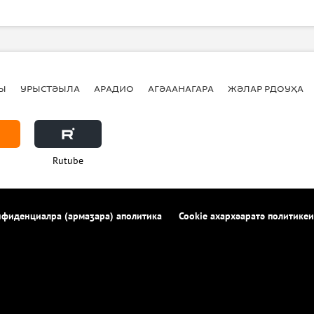
Ы
УРЫСТӘЫЛА
АРАДИО
АГӘААНАГАРА
ЖӘЛАР РДОУҲА
Rutube
фиденциалра (армаӡара) аполитика
Cookie ахархәаратә политикеи