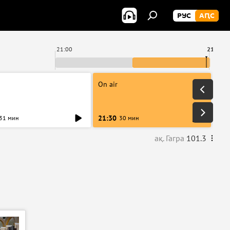
РУС
АԤС
21:00
21:58
On air
21:30
31 мин
30 мин
ақ. Гагра
101.3