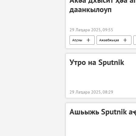
даанкылоуп
29 Лаҵара 2025, 09:55
Аԥсны
Ажәабжьқәа
Утро на Sputnik
29 Лаҵара 2025, 08:29
Ашьыжь Sputnik а