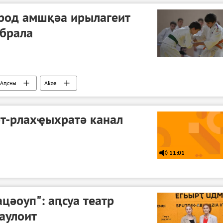
род амшқәа ирылагеит
абрала
Аԥсны
Аҟәа
рт-рлахҿыхратә канал
11:01
цәоуп": аԥсуа театр
аулоит