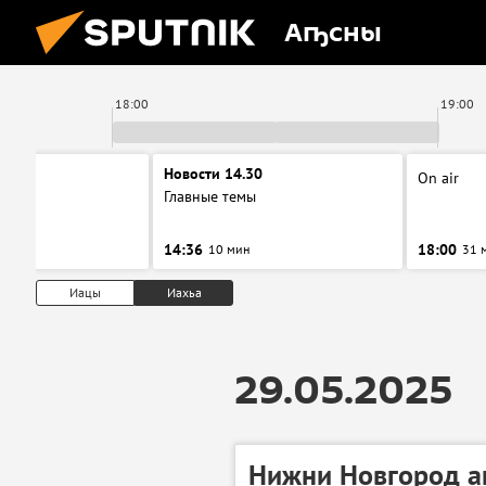
Аҧсны
18:00
19:00
00
Новости 14.30
On air
ы
Главные темы
14:36
18:00
10 мин
31 
Иацы
Иахьа
29.05.2025
Нижни Новгород а