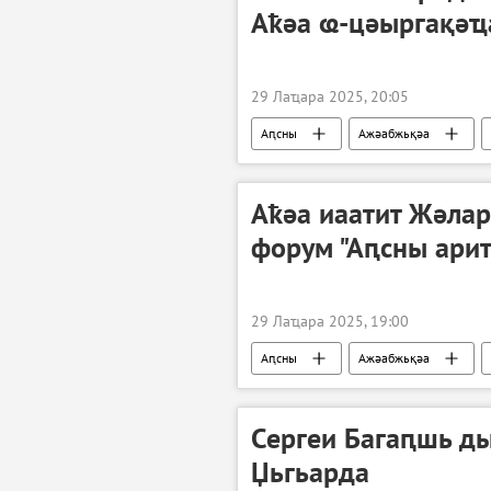
Аҟәа ҩ-цәыргақәҵ
29 Лаҵара 2025, 20:05
Аԥсны
Ажәабжьқәа
Аҟәа иаатит Жәла
форум "Аԥсны ари
29 Лаҵара 2025, 19:00
Аԥсны
Ажәабжьқәа
Сергеи Багаԥшь д
Џьгьарда