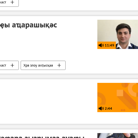
каст
аҿы аҵарашықәс
11:49
каст
Хра злоу ахҭысқәа
2:44
агәҩара зызрымаз ауаҩы