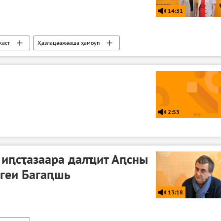
14:31
каст
Ҳазлацәажәаша ҳамоуп
2:53
 иԥсҭазаара далҵит Аԥсны
ргеи Багаԥшь
13:18