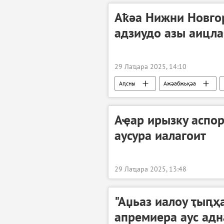
Аҟәа Нижни Новго
адзиудо азы аицл
29 Лаҵара 2025, 14:10
Аԥсны
Ажәабжьқәа
Аҿар ирызку аспо
аусура иалагоит
29 Лаҵара 2025, 13:48
"Аџьаз иалоу ҭыԥҳа
апремиера аус адн