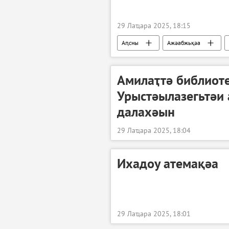
29 Лаҵара 2025, 18:15
Аԥсны
Ажәабжьқәа
Амилаҭтә библиот
Урыстәылазегьтәи 
далахәын
29 Лаҵара 2025, 18:04
Ихадоу атемақәа
29 Лаҵара 2025, 18:01