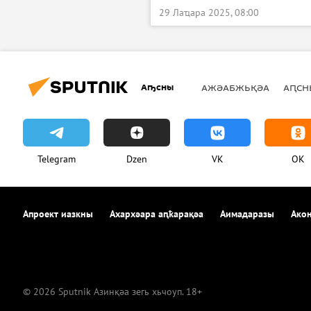
29 Лаҵара 2025, 08:00
Аҧсны
АЖӘАБЖЬҚӘА
АԤСН
Telegram
Dzen
VK
OK
Апроект иазкны
Ахархәара аԥҟарақәа
Аимадаразы
Акон
© 2026 Sputnik Азинқәа зегь хьчоуп. 18+