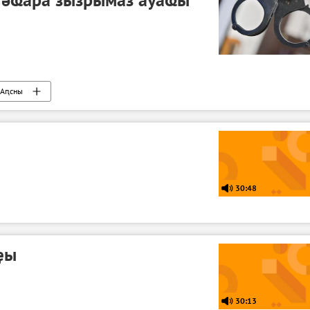
Аԥсны
30:48
ҿы
30:13