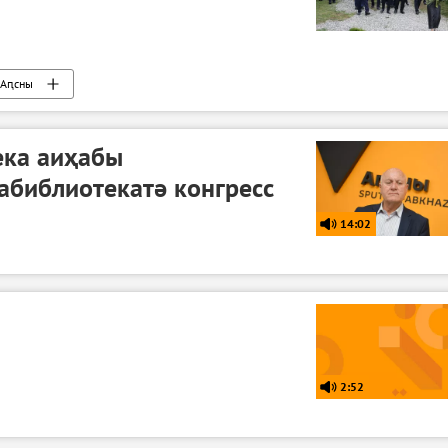
Аԥсны
ека аиҳабы
абиблиотекатә конгресс
14:02
2:52