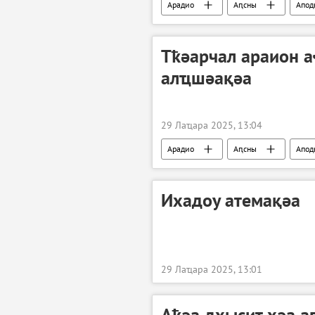
Арадио
Аԥсны
Апод
Тҟәарчал араион 
алҵшәақәа
29 Лаҵара 2025, 13:04
Арадио
Аԥсны
Апод
Ихадоу атемақәа
29 Лаҵара 2025, 13:01
Аҟәа дхысит ҳәа 