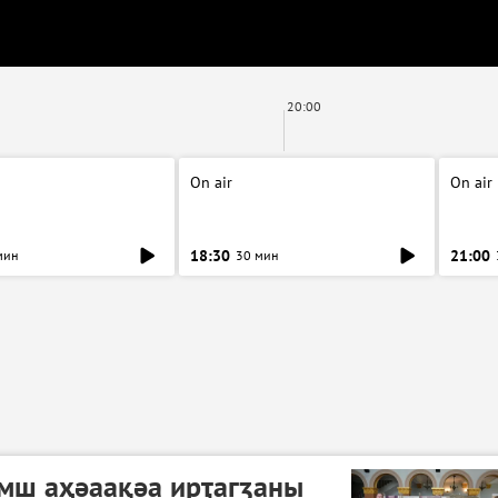
20:00
On air
On air
18:30
21:00
мин
30 мин
мш аҳәаақәа ирҭагӡаны