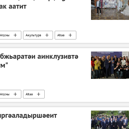
ак аатит
Аԥсны
Акультура
Аҟәа
рбжьаратәи аинклузивтә
тм"
Аԥсны
Аҟәа
ыргәаладыршәеит