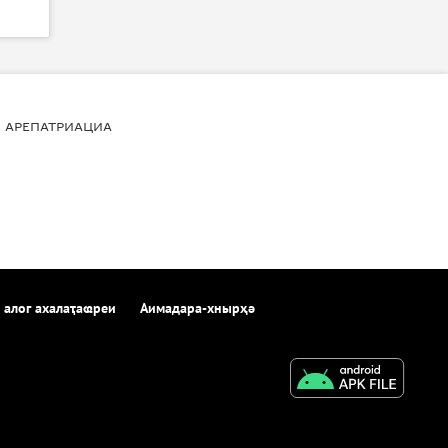
АРЕПАТРИАЦИА
 алог ахалаҭаҩреи
Аимадара-хнырҳә