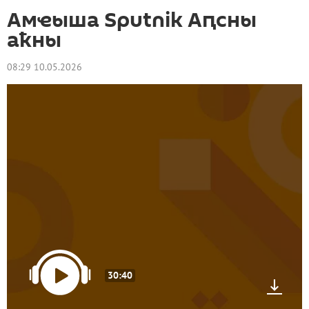
Амҽыша Sputnik Аԥсны
аҟны
08:29 10.05.2026
30:40