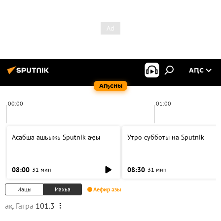
АԤС
Аҧсны
00:00
01:00
Асабша ашьыжь Sputnik аҿы
Утро субботы на Sputnik
08:00
08:30
31 мин
31 мин
Иацы
Иахьа
Аефир азы
ақ. Гагра
101.3