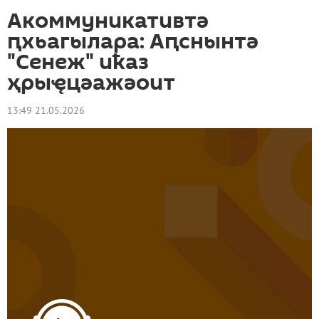
Акоммуникативтә
ԥхьагылара: Аԥснынтә
"Сенеж" иҟаз
ҳрыҿцәажәоит
13:49 21.05.2026