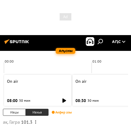
АԤС
Аҧсны
00:00
01:00
On air
On air
08:00
08:30
30 мин
30 мин
Иацы
Иахьа
Аефир азы
ақ. Гагра
101.3