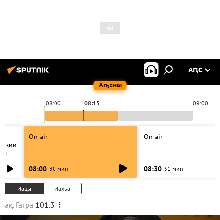
АԤС
Аҧсны
08:00
08:15
09:00
On air
On air
хазии
ды
08:00
08:30
30 мин
31 мин
Иацы
Иахьа
ақ. Гагра
101.3