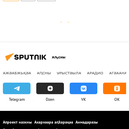
Аҧсны
АЖӘАБЖЬҚӘА
АԤСНЫ
УРЫСТӘЫЛА
АРАДИО
АГӘААНАГ
Telegram
Dzen
VK
OK
Апроект иазкны
Ахархәара аԥҟарақәа
Аимадаразы