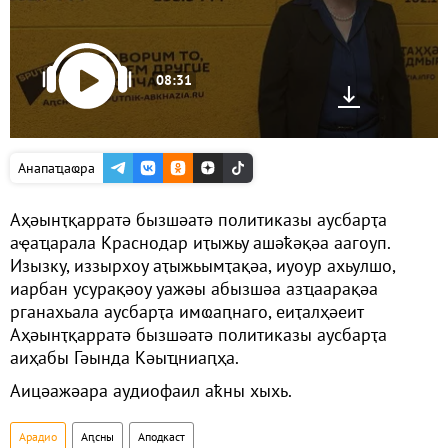
08:31
Анапаҵаҩра
Аҳәынҭқарратә бызшәатә политиказы аусбарҭа
аҿаҵарала Краснодар иҭыжьу ашәҟәқәа аагоуп.
Изызку, иззырхоу аҭыжьымҭақәа, иуоур ахьулшо,
иарбан усурақәоу уажәы абызшәа азҵаарақәа
рганахьала аусбарҭа имҩаԥнаго, еиҭалҳәеит
Аҳәынҭқарратә бызшәатә политиказы аусбарҭа
аиҳабы Гәында Кәыҵниаԥҳа.
Аицәажәара аудиофаил аҟны хыхь.
Арадио
Аԥсны
Аподкаст