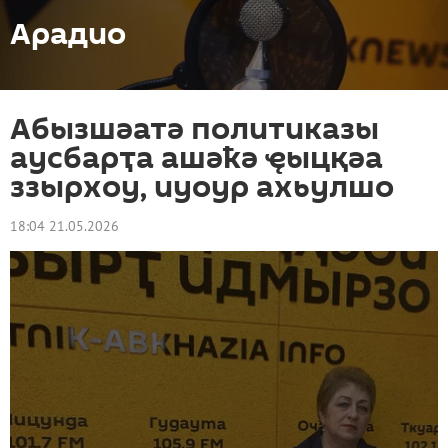
Арадио
Абызшәатә политиказы
аусбарҭа ашәҟә ҿыцқәа
ззырхоу, иуоур ахьулшо
18:04 21.05.2026