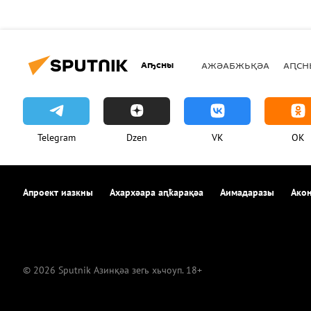
Аҧсны
АЖӘАБЖЬҚӘА
АԤСН
Telegram
Dzen
VK
OK
Апроект иазкны
Ахархәара аԥҟарақәа
Аимадаразы
Акон
© 2026 Sputnik Азинқәа зегь хьчоуп. 18+