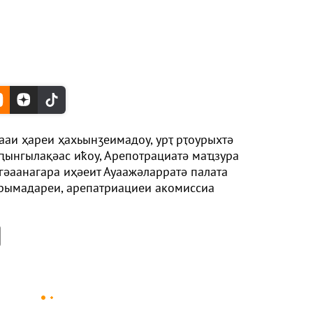
аи ҳареи ҳахьынӡеимадоу, урҭ рҭоурыхтә
ԥынгылақәас иҟоу, Арепотрациатә маҵзура
гәаанагара иҳәеит Ауаажәларратә палата
рымадареи, арепатриациеи акомиссиа