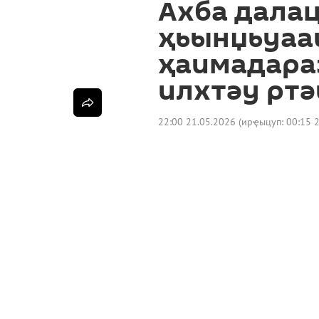
Ахба дала
ҳьынџьуаа
ҳаимадара
илхтәу рт
22:00 21.05.2026
(ирҿыцуп:
00:15 