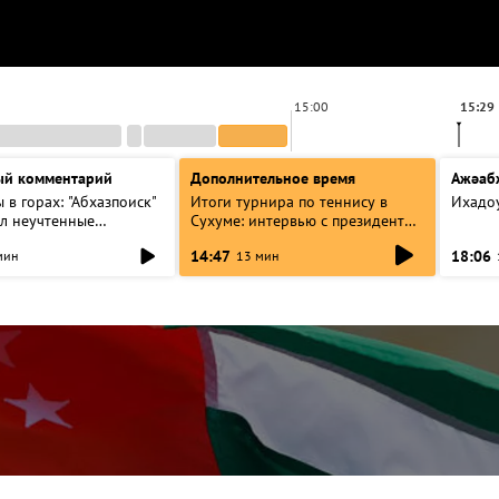
15:00
15:29
ый комментарий
Дополнительное время
Ажәаб
 в горах: "Абхазпоиск"
Итоги турнира по теннису в
Ихадо
л неучтенные
Сухуме: интервью с президентом
захоронения в Псху
Федерации
14:47
18:06
мин
13 мин