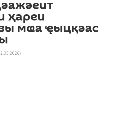
цәажәеит
и ҳареи
зы мҩа ҿыцқәас
әы
22.05.2026
)