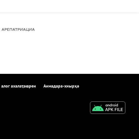
АРЕПАТРИАЦИА
 алог ахалаҭаҩреи
Аимадара-хнырҳә