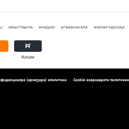
Ы
УРЫСТӘЫЛА
АРАДИО
АГӘААНАГАРА
ЖӘЛАР РДОУҲА
Rutube
фиденциалра (армаӡара) аполитика
Cookie ахархәаратә политикеи