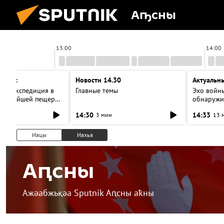
Аҧсны
13:00
14:00
терес
Новости 14.30
Актуальн
ая экспедиция в
Главные темы
Эхо войны
лубочайшей пещере
обнаружи
ор со спелеологами
воинские 
14:30
14:33
3 мин
13 
Иацы
Иахьа
Аԥсны
Ажәабжьқәа Sputnik Аԥсны аҟны