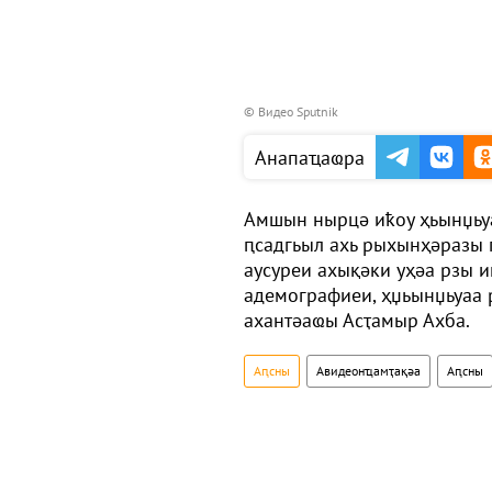
© Видео Sputnik
Анапаҵаҩра
Амшын нырцә иҟоу ҳьынџьуа
ԥсадгьыл ахь рыхынҳәразы 
аусуреи ахықәки уҳәа рзы и
адемографиеи, ҳџьынџьуаа 
ахантәаҩы Асҭамыр Ахба.
Аԥсны
Авидеонҵамҭақәа
Аԥсны