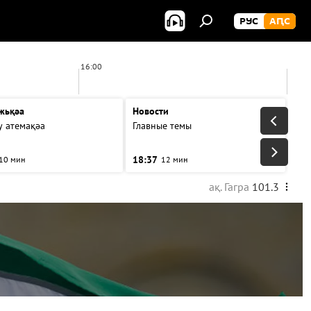
РУС
АԤС
16:00
17:00
жьқәа
Новости
у атемақәа
Главные темы
18:37
10 мин
12 мин
ақ. Гагра
101.3