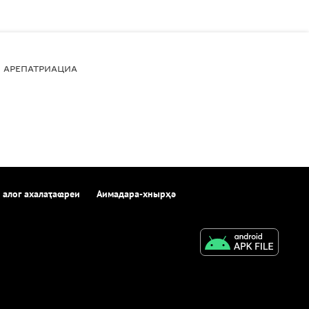
АРЕПАТРИАЦИА
 алог ахалаҭаҩреи
Аимадара-хнырҳә