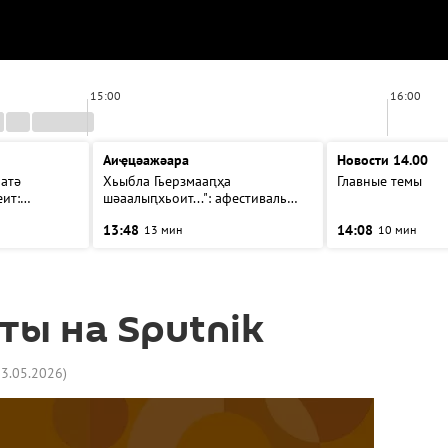
15:00
16:00
Аиҿцәажәара
Новости 14.00
атә
Хьыбла Гьерзмааԥҳа
Главные темы
ит:
шәаалыԥхьоит...": афестиваль
а
аҵакы ҳалацәажәоит
13:48
14:08
13 мин
10 мин
ты на Sputnik
23.05.2026
)