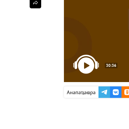
30:36
Анапаҵаҩра