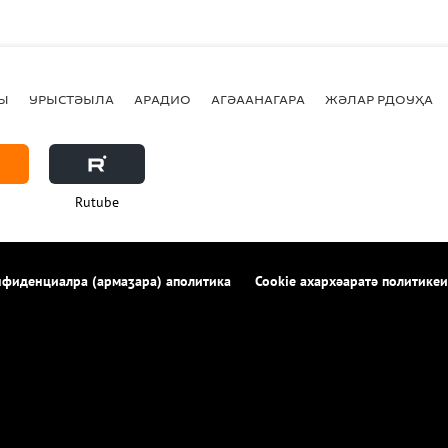
Ы
УРЫСТӘЫЛА
АРАДИО
АГӘААНАГАРА
ЖӘЛАР РДОУҲА
Rutube
фиденциалра (армаӡара) аполитика
Cookie ахархәаратә политикеи