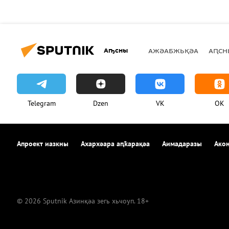
Аҧсны
АЖӘАБЖЬҚӘА
АԤСН
Telegram
Dzen
VK
OK
Апроект иазкны
Ахархәара аԥҟарақәа
Аимадаразы
Акон
© 2026 Sputnik Азинқәа зегь хьчоуп. 18+