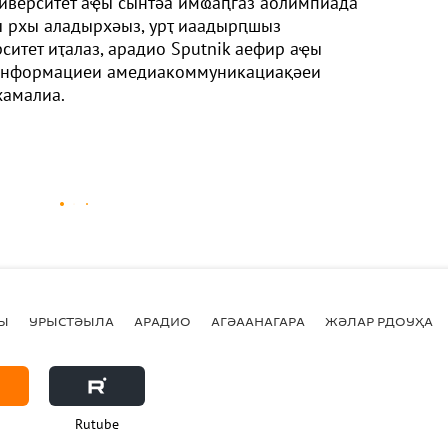
иверситет аҿы сынтәа имҩаԥгаз аолимпиада
ы рхы аладырхәыз, урҭ иаадырԥшыз
ситет иҭалаз, арадио Sputnik аефир аҿы
аинформациеи амедиакоммуникациақәеи
хамалиа.
Ы
УРЫСТӘЫЛА
АРАДИО
АГӘААНАГАРА
ЖӘЛАР РДОУҲА
Rutube