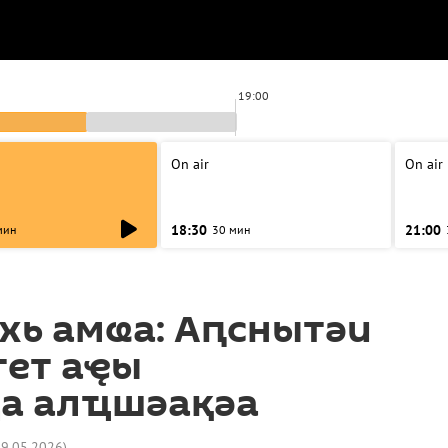
19:00
On air
On air
18:30
21:00
мин
30 мин
хь амҩа: Аԥснытәи
тет аҿы
а алҵшәақәа
29.05.2026
)