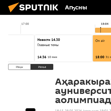
Аҧсны
17:00
18:04
00
Новости 14.30
On air
ы
Главные темы
14:36
18:00
10 мин
31 
Иацы
Иахьа
Аҳаракыра
ауниверси
аолимпиад
18:15 29.05.2026
(ирҿыцуп:
19:01 