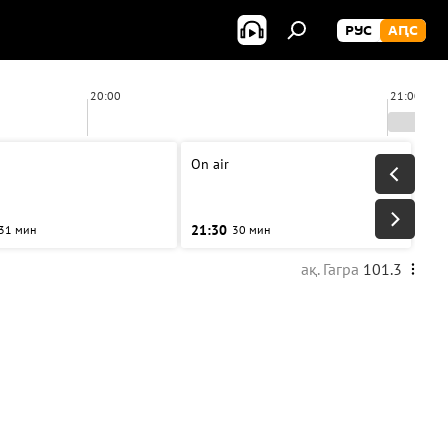
РУС
АԤС
20:00
21:00
On air
21:30
31 мин
30 мин
ақ. Гагра
101.3