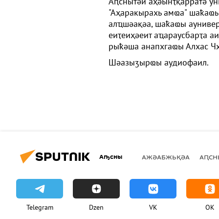
Аԥснытәи аҳәынҭқарратә ун
"Аҳаракырахь амҩа" шаҟаҩ
алҵшәақәа, шаҟаҩы аунивер
еиҭеиҳәеит аҵараусбарҭа 
рыҟәша анапхгаҩы Алхас Ч
Шәазыӡырҩы аудиофаил.
Аҧсны
АЖӘАБЖЬҚӘА
АԤСН
Telegram
Dzen
VK
OK