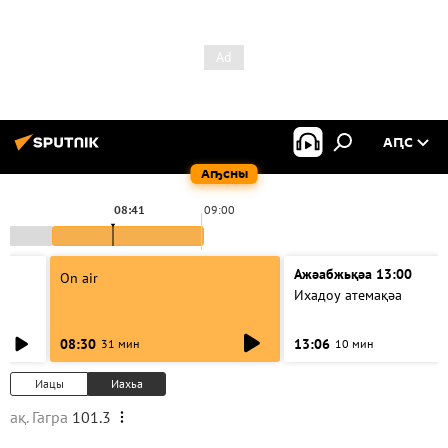
АԤС
Аҧсны
08:41
09:00
Ажәабжьқәа 13:00
On air
Ихадоу атемақәа
08:30
13:06
31 мин
10 мин
Иацы
Иахьа
ақ. Гагра
101.3