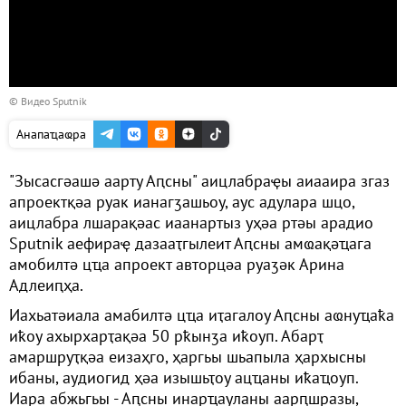
© Видео Sputnik
Анапаҵаҩра
"Зысасгәашә аарту Аԥсны" аицлабраҿы аиааира згаз
апроектқәа руак ианагӡашьоу, аус адулара шцо,
аицлабра лшарақәас иаанартыз уҳәа ртәы арадио
Sputnik аефираҿ дазааҭгылеит Аԥсны амҩақәҵага
амобилтә цҵа апроект авторцәа руаӡәк Арина
Адлеиԥҳа.
Иахьатәиала амабилтә цҵа иҭагалоу Аԥсны аҩнуҵаҟа
иҟоу ахырхарҭақәа 50 рҟынӡа иҟоуп. Абарҭ
амаршруҭқәа еизаҳго, ҳаргьы шьапыла ҳархысны
ибаны, аудиогид ҳәа изышьҭоу ацҵаны иҟаҵоуп.
Иара абжьгьы - Аԥсны инарҵауланы аарԥшразы,