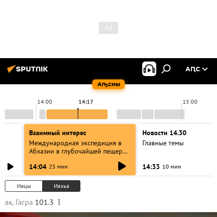
АԤС
Аҧсны
14:00
14:17
15:00
Взаимный интерес
Новости 14.30
Международная экспедиция в
Главные темы
Абхазии в глубочайшей пещере
в мире: разговор со
14:04
14:33
25 мин
10 мин
спелеологами
Иацы
Иахьа
ақ. Гагра
101.3