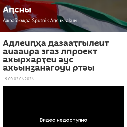
Аԥсны
Ажәабжьқәа Sputnik Аԥсны аҟны
Адлеиԥҳа дазааҭгылеит
аиааира згаз лпроект
ахырхарҭеи аус
ахьынӡанагоуи ртәы
19:00 02.06.2026