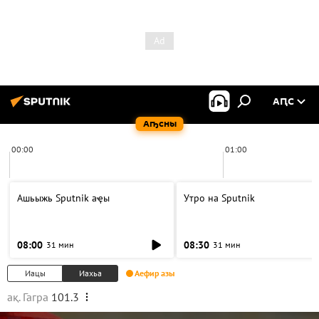
АԤС
Аҧсны
00:00
01:00
Ашьыжь Sputnik аҿы
Утро на Sputnik
08:00
08:30
31 мин
31 мин
Иацы
Иахьа
Аефир азы
ақ. Гагра
101.3