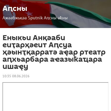
Аԥсны
Ажәабжьқәа Sputnik Аԥсны аҟны
Еныкьи Анқәаби
еиҭарҳәеит Аԥсуа
ҳәынҭқарратә аҿар ртеатр
аԥхьарбара аҽазыҟаҵара
ишаҿу
10:35 08.06.2026