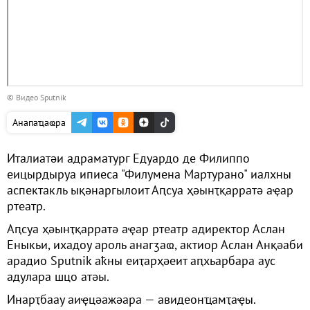
© Видео Sputnik
Анапаҵаҩра
Италиатәи адраматург Едуардо де Филиппо
еицырдыруа ипиеса "Филумена Мартурано" иалхны
аспектакль ықәнаргылоит Аԥсуа ҳәынҭқарратә аҿар
ртеатр.
Аԥсуа ҳәынҭқарратә аҿар ртеатр адиректор Аслан
Еныкьи, ихадоу ароль анагӡаҩ, актиор Аслан Анқәаби
арадио Sputnik аҟны еиҭарҳәеит аԥхьарбара аус
адулара шцо атәы.
Инарҭбаау аиҿцәажәара — авидеонҵамҭаҿы.