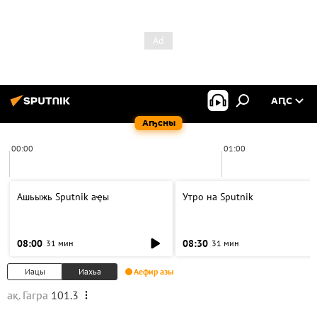
АԤС
Аҧсны
00:00
01:00
Ашьыжь Sputnik аҿы
Утро на Sputnik
08:00
08:30
31 мин
31 мин
Иацы
Иахьа
Аефир азы
ақ. Гагра
101.3