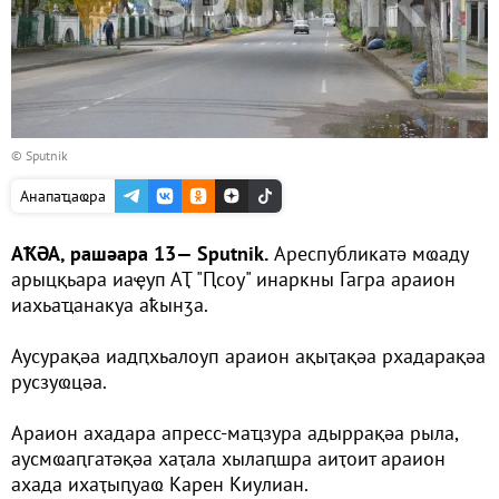
© Sputnik
Анапаҵаҩра
АҞӘА, рашәара 13— Sputnik.
Ареспубликатә мҩаду
арыцқьара иаҿуп АҬ "Ԥсоу" инаркны Гагра араион
иахьаҵанакуа аҟынӡа.
Аусурақәа иадԥхьалоуп араион ақыҭақәа рхадарақәа
русзуҩцәа.
Араион ахадара апресс-маҵзура адыррақәа рыла,
аусмҩаԥгатәқәа хаҭала хылаԥшра аиҭоит араион
ахада ихаҭыԥуаҩ Карен Киулиан.