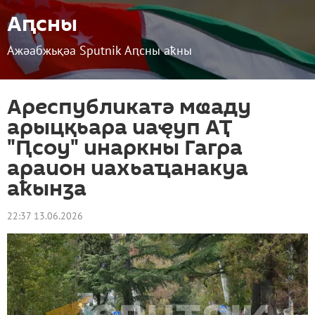
Аԥсны
Ажәабжьқәа Sputnik Аԥсны аҟны
Ареспубликатә мҩаду
арыцқьара иаҿуп АҬ
"Ԥсоу" инаркны Гагра
араион иахьаҵанакуа
аҟынӡа
22:37 13.06.2026