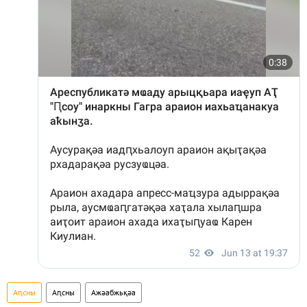
Аԥсны
Аԥсны
Ажәабжьқәа