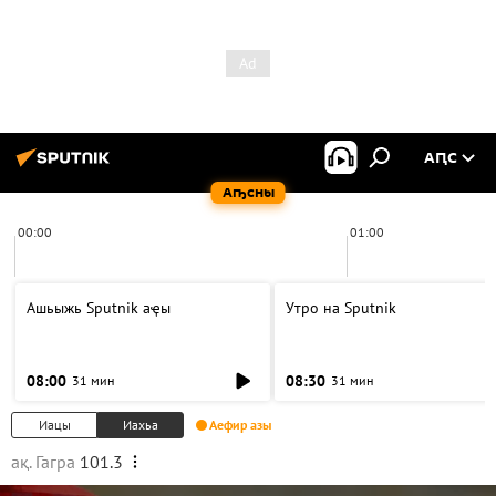
АԤС
Аҧсны
00:00
01:00
Ашьыжь Sputnik аҿы
Утро на Sputnik
08:00
08:30
31 мин
31 мин
Иацы
Иахьа
Аефир азы
ақ. Гагра
101.3