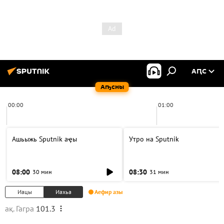
АԤС
Аҧсны
00:00
01:00
Ашьыжь Sputnik аҿы
Утро на Sputnik
08:00
08:30
30 мин
31 мин
Иацы
Иахьа
Аефир азы
ақ. Гагра
101.3