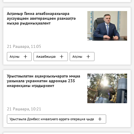
Асҭамыр Гәниа агәабзиарахьчара
аусзуҩцәеи аветеранцәеи рзанааҭтә
ныҳәа рыдиныҳәалеит
21 Рашәара, 11:05
Аԥсны
Ажәабжьқәа
Аԥсны
Урыстәылатәи аҳаирхыхьчаратә мчқәа
уахыкала украинатәи адронқәа 235
инареиҳаны иҭадырхеит
21 Рашәара, 10:21
Урыстәыла Донбасс имҩаԥнаго арратә операциа ҷыда
Ажәабжьқәа
Украина