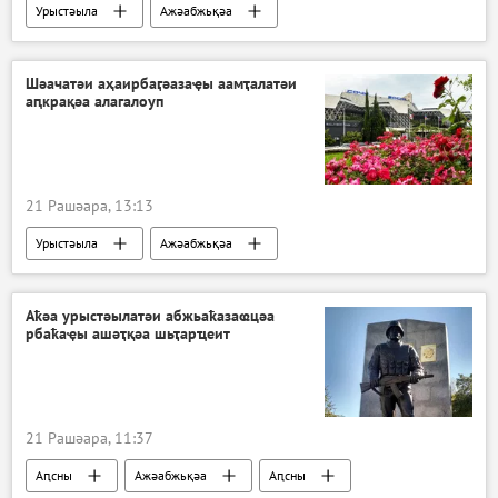
Урыстәыла
Ажәабжьқәа
Шәачатәи аҳаирбаӷәазаҿы аамҭалатәи
аԥкрақәа алагалоуп
21 Рашәара, 13:13
Урыстәыла
Ажәабжьқәа
Аҟәа урыстәылатәи абжьаҟазаҩцәа
рбаҟаҿы ашәҭқәа шьҭарҵеит
21 Рашәара, 11:37
Аԥсны
Ажәабжьқәа
Аԥсны