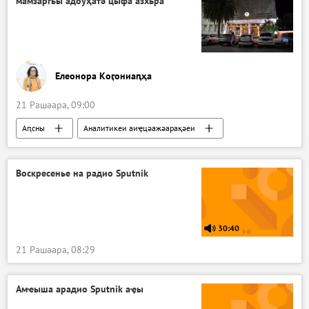
мамзаргьы адоуҳатә цыфа азхьра
Елеонора Коӷониаԥҳа
21 Рашәара, 09:00
Аԥсны
Аналитикеи аиҿцәажәарақәеи
Аԥсны
Акультура
Воскресенье на радио Sputnik
30:40
21 Рашәара, 08:29
Амҽыша арадио Sputnik аҿы