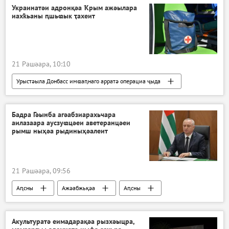
Украинатәи адронқәа Ҟрым ажәылара
иахҟьаны ԥшьҩык ҭахеит
21 Рашәара, 10:10
Урыстәыла Донбасс имҩаԥнаго арратә операциа ҷыда
Ажәабжьқәа
Украина
Бадра Гәынба агәабзиарахьчара
аилазаара аусзуҩцәеи аветеранцәеи
рымш ныҳәа рыдиныҳәалеит
21 Рашәара, 09:56
Аԥсны
Ажәабжьқәа
Аԥсны
Бадра Гәынба
Акультуратә еимадарақәа рызхәыцра,