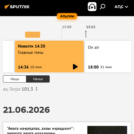
АԤС
Аҧсны
15:00
15:15
Новости 14.30
On air
Главные темы
14:36
18:00
10 мин
31 мин
Иацы
Иахьа
ақ. Гагра
101.3
21.06.2026
"Аҽага иаҿаԥалаз, ахәы иҿақшоит":
амаруга аҽага иахҳәааны