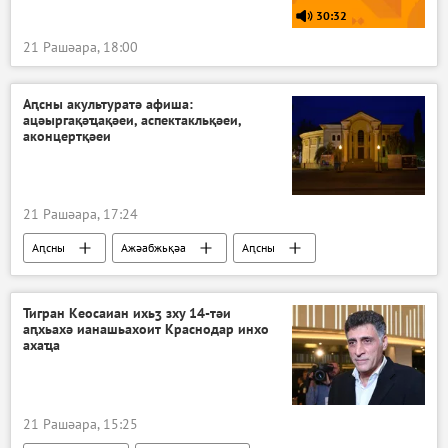
30:32
21 Рашәара, 18:00
Аԥсны акультуратә афиша:
ацәыргақәҵақәеи, аспектакльқәеи,
аконцертқәеи
21 Рашәара, 17:24
Аԥсны
Ажәабжьқәа
Аԥсны
Акультура
Тигран Кеосаиан ихьӡ зху 14-тәи
аԥхьахә ианашьахоит Краснодар инхо
ахаҵа
21 Рашәара, 15:25