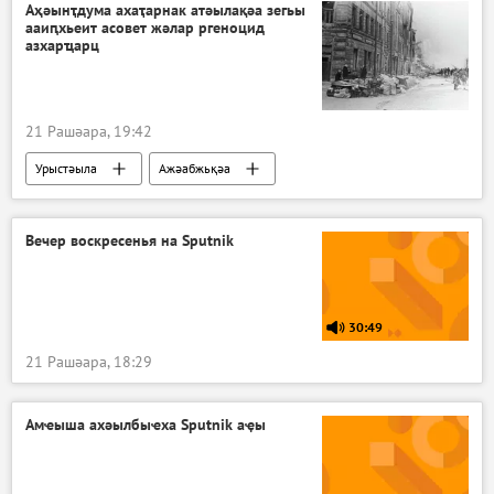
Аҳәынҭдума ахаҭарнак атәылақәа зегьы
ааиԥхьеит асовет жәлар ргеноцид
азхарҵарц
21 Рашәара, 19:42
Урыстәыла
Ажәабжьқәа
Вечер воскресенья на Sputnik
30:49
21 Рашәара, 18:29
Амҽыша ахәылбыҽха Sputnik аҿы