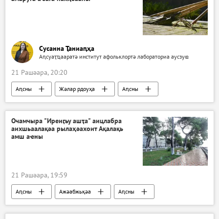
Сусанна Ҭаниаԥҳа
Аԥсуаҭҵааратә институт афольклортә лабораториа аусзуҩ
21 Рашәара, 20:20
Аԥсны
Жәлар рдоуҳа
Аԥсны
Очамчыра "Иреиӷьу ашҭа" аицлабра
аихшьаалақәа рылаҳәахоит Ақалақь
амш аҽны
21 Рашәара, 19:59
Аԥсны
Ажәабжьқәа
Аԥсны
Очамчыра