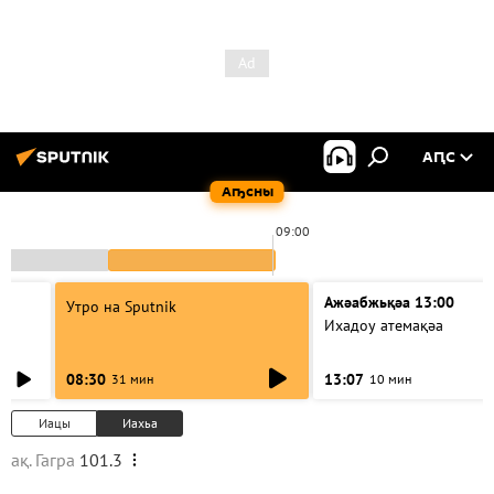
АԤС
Аҧсны
09:00
Ажәабжьқәа 13:00
Утро на Sputnik
Ихадоу атемақәа
08:30
13:07
31 мин
10 мин
Иацы
Иахьа
ақ. Гагра
101.3