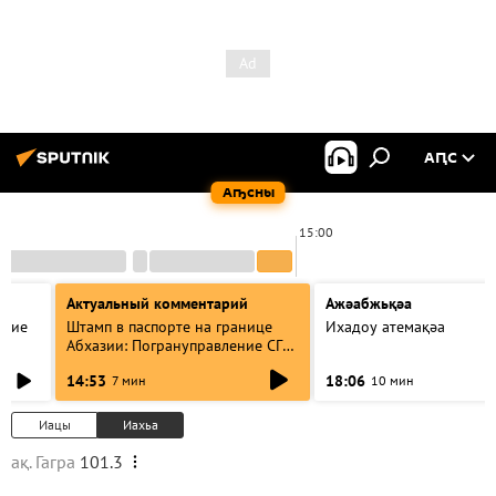
АԤС
Аҧсны
0
15:00
Актуальный комментарий
Ажәабжьқәа
акие
Штамп в паспорте на границе
Ихадоу атемақәа
Абхазии: Погрануправление СГБ
разъяснило правила для
14:53
18:06
7 мин
10 мин
туристов
Иацы
Иахьа
ақ. Гагра
101.3