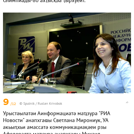
Олимпиады-80 ахҭысқәа ҭырхуеит.
9
/12
© Sputnik / Ruslan Krivobok
Урыстәылатәи Аинформациатә маҵзура "РИА
Новости" анапхгаҩы Светлана Мирониук, УА
акьыԥхьи амассатә коммуникациақәеи рзы
Афедералтә маҵзура анапхгаҩы Михаил