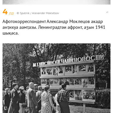
4
/12
© Sputnik / Alexander Mokletsov
Афотокорреспондент Александр Моклецов акадр
анҭихуа аамҭазы. Ленинградтәи афронт, аӡын 1941
шықәса.