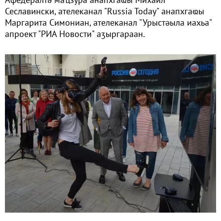
Сеславински, ателеканал "Russia Today" анапхгаҩы
Маргарита Симониан, ателеканал "Урыстәыла иахьа"
апроект "РИА Новости" аӡыргараан.