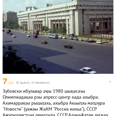
7
/12
© Sputnik / M. Barabanov
Зубовски ибульвар аҿы 1980 шықәсазы
Олимпиадақәа рзы апресс-центр хада ахыбра.
Ахәмаррақәа рышьҭахь, ахыбра Акьыԥхь маҵзура
"Новости" (уажәы ЖәАМ "Россиа иахьа"), СССР
Ажурналистцәа реидгыла, СССР Адәныҟатәи аусқәа