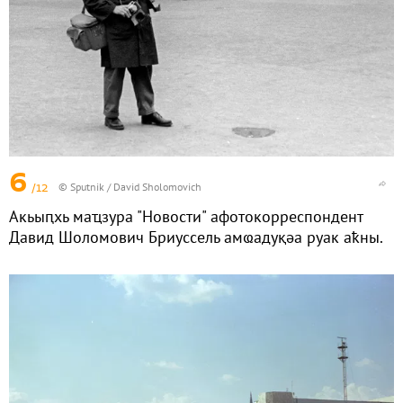
6
/12
© Sputnik / David Sholomovich
Акьыԥхь маҵзура "Новости" афотокорреспондент
Давид Шоломович Бриуссель амҩадуқәа руак аҟны.