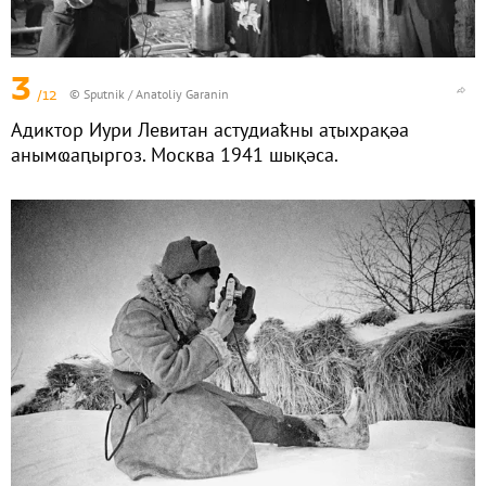
3
/12
© Sputnik / Anatoliy Garanin
Адиктор Иури Левитан астудиаҟны аҭыхрақәа
анымҩаԥыргоз. Москва 1941 шықәса.