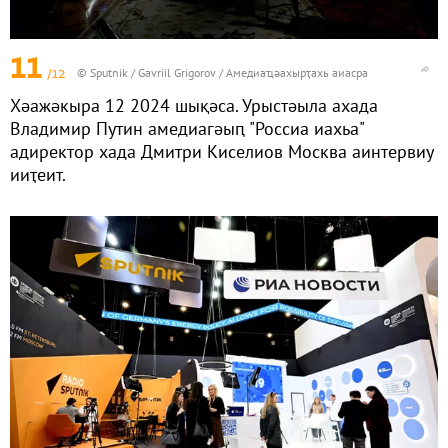
11
/12
© Sputnik / Gavriil Grigorov
/
Амедиаҵәахырҭахь аиасра
Хәажәкыра 12 2024 шықәса. Урыстәыла ахада
Владимир Путин амедиагәыԥ "Россиа иахьа"
адиректор хада Дмитри Киселиов Москва аинтервиу
ииҭеит.