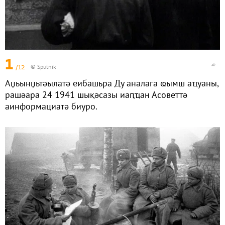
1
/12
© Sputnik
Аџьынџьтәылатә еибашьра Ду аналага ҩымш аҵуаны,
рашәара 24 1941 шықәсазы иаԥҵан Асоветтә
аинформациатә биуро.