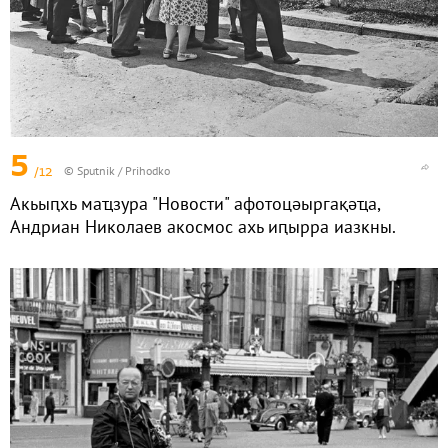
5
/12
© Sputnik / Prihodko
Акьыԥхь маҵзура "Новости" афотоцәыргақәҵа,
Андриан Николаев акосмос ахь иԥырра иазкны.