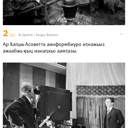
2
/12
© Sputnik / Sergey Baranov
Ар ҟаԥшь Асоветтә аинформбиуро иҭнажьыз
ажәабжь ҿыц ианаԥхьо аамҭазы.