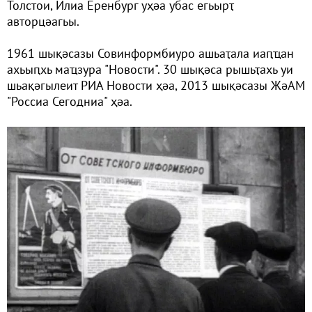
Толстои, Илиа Еренбург уҳәа убас егьырҭ
авторцәагьы.
1961 шықәсазы Совинформбиуро ашьаҭала иаԥҵан
ахьыԥхь маҵзура "Новости". 30 шықәса рышьҭахь уи
шьақәгылеит РИА Новости ҳәа, 2013 шықәсазы ЖәАМ
"Россиа Сегодниа" ҳәа.