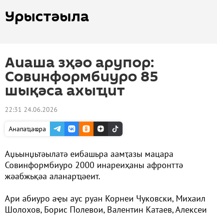
Урыстәыла
Аиаша зҳәо арупор:
Совинформбиуро 85
шықәса ахыҵит
22:31 24.06.2026
Анапаҵаҩра
Аџьынџьтәылатә еибашьра аамҭазы мацара
Совинформбиуро 2000 инареиҳаны афронттә
жәабжьқәа аланарҵәеит.
Ари абиуро аҿы аус руан Корнеи Чуковски, Михаил
Шолохов, Борис Полевои, Валентин Катаев, Алексеи