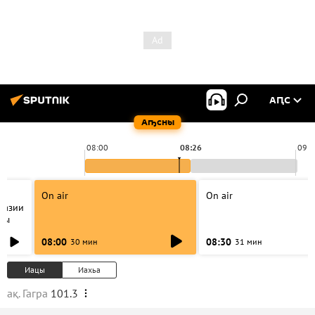
АԤС
Аҧсны
08:00
08:26
09:0
On air
On air
хазии
ды
08:00
08:30
30 мин
31 мин
Иацы
Иахьа
ақ. Гагра
101.3