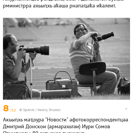
рминистрра ахьыԥхь аҟәша рнапаҵаҟа иҟалеит.
8
/12
© Sputnik / Valeriy Shustov
Акьыԥхь маҵзура "Новости" афотокорреспондентцәа
Дмитрий Донскои (армарахьтәи) Иури Сомов