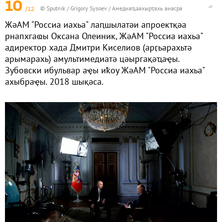
10
/12
© Sputnik / Grigory Sysoev
/
Амедиаҵәахырҭахь аиасра
ЖәАМ "Россиа иахьа" лаԥшылатәи апроектқәа
рнапхгаҩы Оксана Олеиник, ЖәАМ "Россиа иахьа"
адиректор хада Дмитри Киселиов (арӷьарахьтә
арымарахь) амультимедиатә цәыргақәҵаҿы.
Зубовски ибульвар аҿы иҟоу ЖәАМ "Россиа иахьа"
ахыбраҿы. 2018 шықәса.