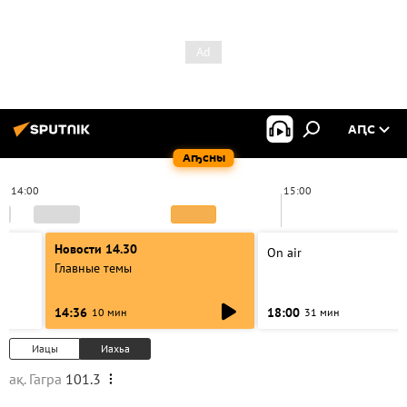
АԤС
Аҧсны
14:00
15:00
Новости 14.30
On air
Главные темы
14:36
18:00
10 мин
31 мин
Иацы
Иахьа
ақ. Гагра
101.3