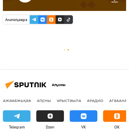
Анапаҵаҩра
Аҧсны
АЖӘАБЖЬҚӘА
АԤСНЫ
УРЫСТӘЫЛА
АРАДИО
АГӘААНАГ
Telegram
Dzen
VK
OK