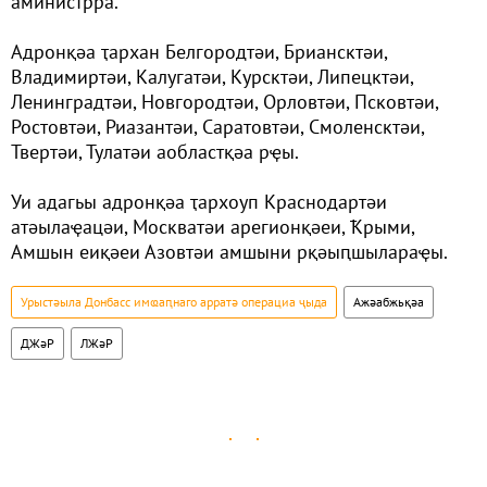
аминистрра.
Адронқәа ҭархан Белгородтәи, Бриансктәи,
Владимиртәи, Калугатәи, Курсктәи, Липецктәи,
Ленинградтәи, Новгородтәи, Орловтәи, Псковтәи,
Ростовтәи, Риазантәи, Саратовтәи, Смоленсктәи,
Твертәи, Тулатәи аобластқәа рҿы.
Уи адагьы адронқәа ҭархоуп Краснодартәи
атәылаҿацәи, Москватәи арегионқәеи, Ҟрыми,
Амшын еиқәеи Азовтәи амшыни рқәыԥшылараҿы.
Урыстәыла Донбасс имҩаԥнаго арратә операциа ҷыда
Ажәабжьқәа
ДЖәР
ЛЖәР