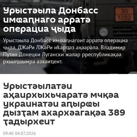
Урыстәыла Донбасс
имҩаԥнаго арратә
операциа ҷыда
Урыстәыла Донбасс имҩаԥнагоит арратә операциа
ҷыда, ДЖәРи ЛЖәРи иҟарҵаз аҳәарала. Владимир
Путин Донецки Лугански жәлар рреспубликақәа
рхьыԥшымра азхаиҵеит.
Урыстәылатәи
аҳаирхыхьчаратә мчқәа
украинатәи аԥырҩы
дызҭам ахархәагақәа 389
ҭадырхеит
09:40 04.07.2026