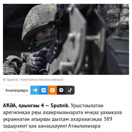
© Sputnik / Константин Михальчевский
Анапаҵаҩра
АҞӘА, ԥхынгәы 4 — Sputnik.
Урыстәылатәи
арегионқәа рҿы аҳаирхыхьчаратә мчқәа уахыкала
украинатәи аԥырҩы дызҭам ахархәагақәа 389
ҭадырхеит ҳәа аанацҳауеит Атәылахьчара