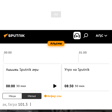
АԤС
Аҧсны
00:00
01:00
Ашьыжь Sputnik аҿы
Утро на Sputnik
08:00
08:30
30 мин
30 мин
Иацы
Иахьа
Аефир азы
ақ. Гагра
101.3