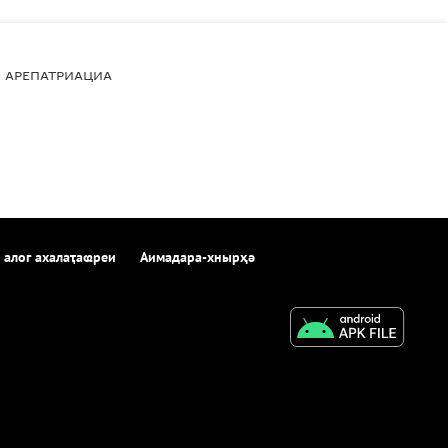
АРЕПАТРИАЦИА
 алог ахалаҭаҩреи
Аимадара-хнырҳә