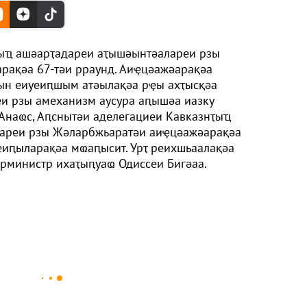
ыҵ ашәарҭадареи аҭышәынтәалареи рзы
рақәа 67-тәи рраунд. Аиҿцәажәарақәа
тын еиуеиԥшым атәылақәа рҿы ахҭысқәа
и рзы амеханизм аусура аԥышәа иазку
 Анаҩс, Аԥснытәи аделегациеи Кавказнҭыҵ
ареи рзы Жәларбжьаратәи аиҿцәажәарақәа
еиԥыларақәа мҩаԥысит. Урҭ реихшьаалақәа
 рминистр ихаҭыԥуаҩ Одиссеи Бигәаа.