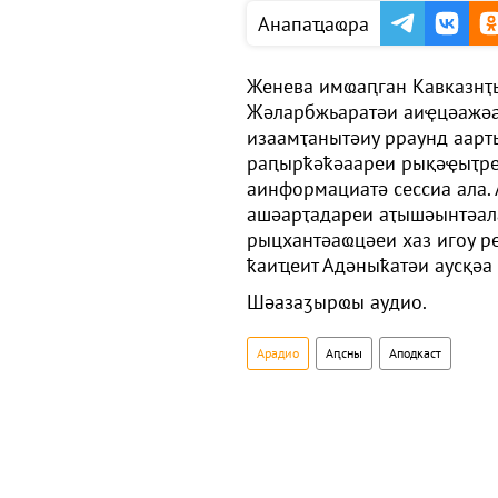
Анапаҵаҩра
Женева имҩаԥган Кавказнҭ
Жәларбжьаратәи аиҿцәажәа
изаамҭанытәиу рраунд аар
раԥырҟәҟәаареи рықәҿыҭре
аинформациатә сессиа ала.
ашәарҭадареи аҭышәынтәал
рыцхантәаҩцәеи хаз игоу р
ҟаиҵеит Адәныҟатәи аусқәа
Шәазаӡырҩы аудио.
Арадио
Аԥсны
Аподкаст