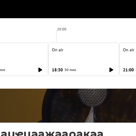
20:00
On air
On air
18:30
21:00
мин
30 мин
 аиҿцәажәарақәа