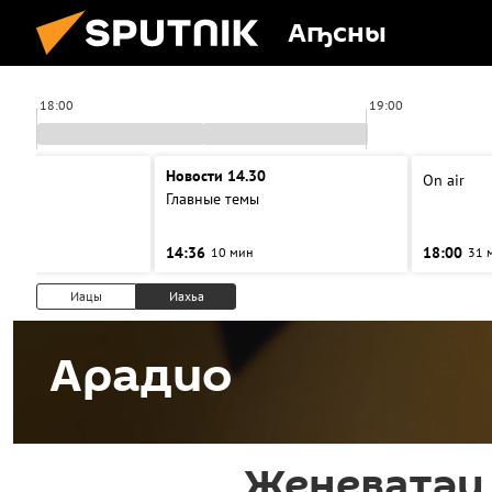
Аҧсны
18:00
19:00
00
Новости 14.30
On air
ы
Главные темы
14:36
18:00
10 мин
31 
Иацы
Иахьа
Арадио
Женеватәи