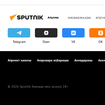
Аҧсны
АЖӘАБЖЬҚӘА
АԤСН
Telegram
Dzen
VK
OK
Апроект иазкны
Ахархәара аԥҟарақәа
Аимадаразы
Акон
© 2026 Sputnik Азинқәа зегь хьчоуп. 18+