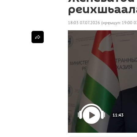
реихшьаала
18:03 07.07.2026
(ирҿыцуп:
19:00 0
11:43