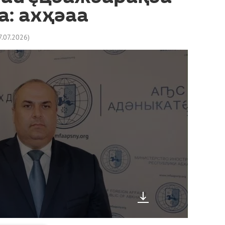
: ахҳәаа
7.07.2026
)