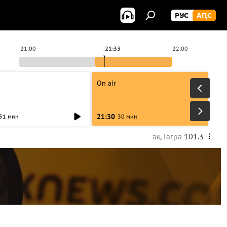
РУС
АԤС
21:00
21:33
22:00
On air
21:30
31 мин
30 мин
ақ. Гагра
101.3