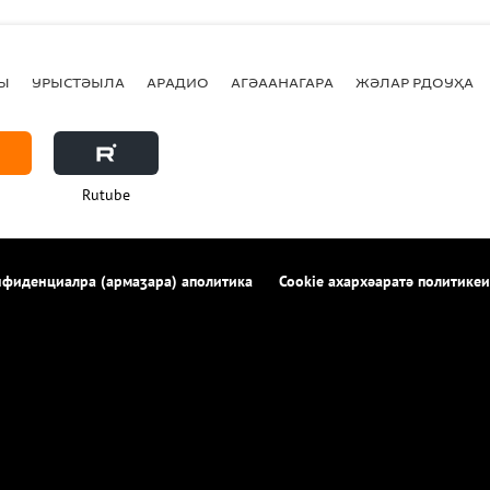
Ы
УРЫСТӘЫЛА
АРАДИО
АГӘААНАГАРА
ЖӘЛАР РДОУҲА
Rutube
фиденциалра (армаӡара) аполитика
Cookie ахархәаратә политикеи