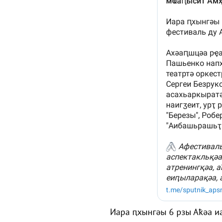
Иара ԥхынгәы 6 рзы Аҟәа и