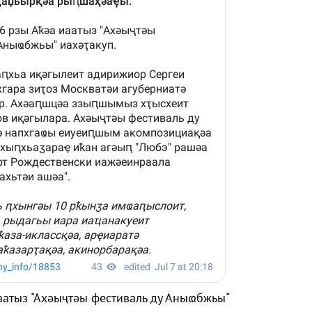
аатыз "Ахәыҷтәы фестиваль ду Аныҩбжьы"