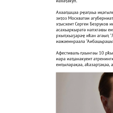
иахәҭакуп.
Ахәаԥшцәа рҿаԥхьа иқәгыл
зиҭоз Москватәи агуберниа
хҭысхеит Сергеи Безруков и
асахьаркыратә напхгаҩы еи
рхыԥхьаӡараҿ иҟан агәыԥ "Л
иажәеинраала "Аибашьрашьҭ
Афестиваль ԥхынгәы 10 рҟы
иара иаҵанакуеит атренингқ
еиԥыларақәа, аҟазарҭақәа, 