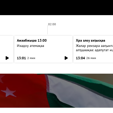
02:00
Ажәабжьқәа 13:00
Хра злоу ахҭысқәа
Ихадоу атемақәа
Жәлар реизара ааԥынтә
алҵшәақәа: адепутат и
13:01
13:04
2 мин
26 мин