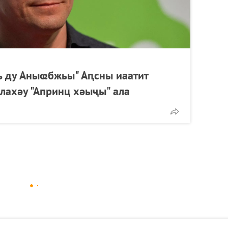
ь ду Аныҩбжьы" Аԥсны иаатит
лахәу "Апринц хәыҷы" ала