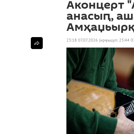
Аконцерт 
анасыԥ, а
Амҳаџьырқ
23:18 07.07.2026
(ирҿыцуп:
23:44 0