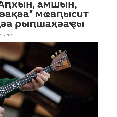
"Аԥхын, амшын,
шәақәа" мҩаԥысит
әа рыԥшаҳәаҿы
7.07.2026
)