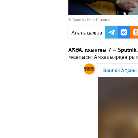
© Sputnik / Илья Питалев
Анапаҵаҩра
АҞӘА, ԥхынгәы 7 — Sputnik
мҩаԥысит Амҳаџьырқәа ры