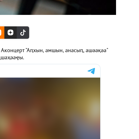
.
Аконцерт "Аԥхын, амшын, анасыԥ, ашәақәа"
ԥшаҳәаҿы.