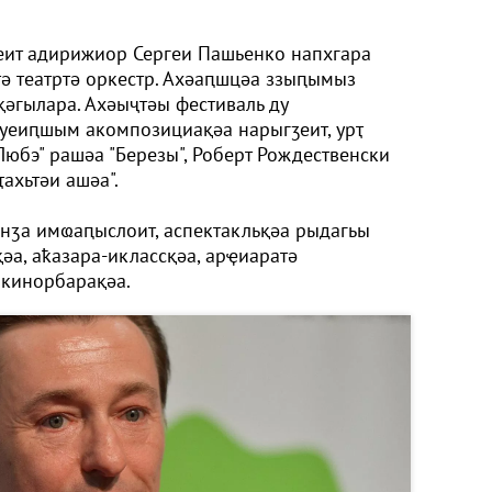
еит адирижиор Сергеи Пашьенко напхгара
тә театртә оркестр. Ахәаԥшцәа ззыԥымыз
қәгылара. Ахәыҷтәы фестиваль ду
уеиԥшым акомпозициақәа нарыгӡеит, урҭ
юбэ" рашәа "Березы", Роберт Рождественски
ахьтәи ашәа".
нӡа имҩаԥыслоит, аспектакльқәа рыдагьы
әа, аҟазара-иклассқәа, арҿиаратә
акинорбарақәа.