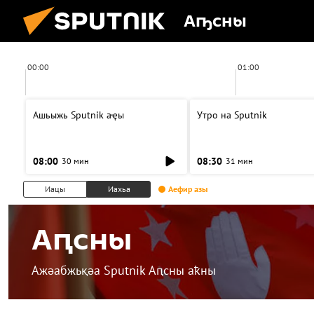
Аҧсны
00:00
01:00
Ашьыжь Sputnik аҿы
Утро на Sputnik
08:00
08:30
30 мин
31 мин
Иацы
Иахьа
Аефир азы
Аԥсны
Ажәабжьқәа Sputnik Аԥсны аҟны