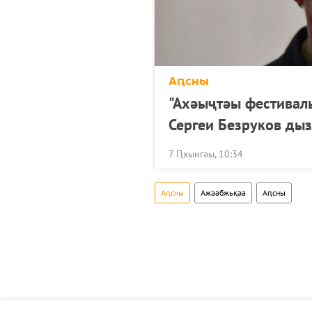
Аԥсны
"Ахәыҷтәы фестивал
Сергеи Безруков дыз
7 Ԥхынгәы, 10:34
Аԥсны
Ажәабжьқәа
Аԥсны