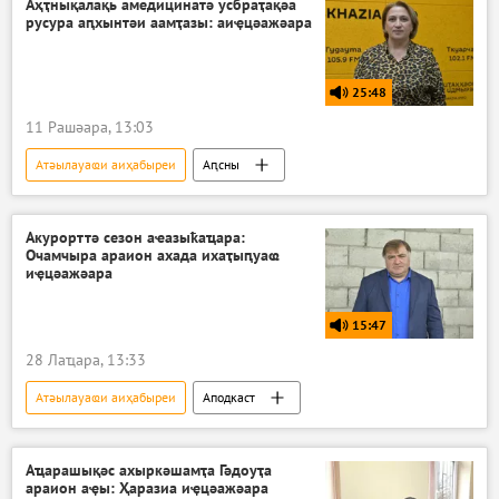
Аҳҭнықалақь амедицинатә усбраҭақәа
русура аԥхынтәи аамҭазы: аиҿцәажәара
25:48
11 Рашәара, 13:03
Атәылауаҩи аиҳабыреи
Аԥсны
Акурорттә сезон аҽазыҟаҵара:
Очамчыра араион ахада ихаҭыԥуаҩ
иҿцәажәара
15:47
28 Лаҵара, 13:33
Атәылауаҩи аиҳабыреи
Аподкаст
Аҵарашықәс ахыркәшамҭа Гәдоуҭа
араион аҿы: Ҳаразиа иҿцәажәара