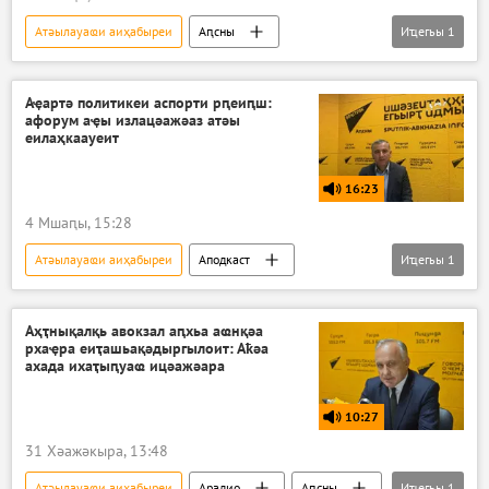
Атәылауаҩи аиҳабыреи
Аԥсны
Иҵегьы
1
Аподкаст
Арадио
Аҿартә политикеи аспорти рԥеиԥш:
афорум аҿы излацәажәаз атәы
еилаҳкаауеит
16:23
4 Мшаԥы, 15:28
Атәылауаҩи аиҳабыреи
Аподкаст
Иҵегьы
1
Арадио
Аҳҭнықалқь авокзал аԥхьа аҩнқәа
рхаҿра еиҭашьақәдыргылоит: Аҟәа
ахада ихаҭыԥуаҩ ицәажәара
10:27
31 Хәажәкыра, 13:48
Атәылауаҩи аиҳабыреи
Арадио
Аԥсны
Иҵегьы
1