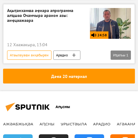
Ақыҭанхамҩа аҿиара апрограмма
алҵшәа Очамчыра араион азы:
аиҿцәажәара
24:58
12 Хәажәкыра, 13:04
Атәылауаҩи аиҳабыреи
Арадио
Иҵегьы
1
Аподкаст
Даҽа 20 материал
Аҧсны
АЖӘАБЖЬҚӘА
АԤСНЫ
УРЫСТӘЫЛА
АРАДИО
АГӘААНАГ