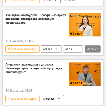
Ахәыҷтәы аомбудсмен иусура иазырхоу
аԥкаанҵа аԥсахрақәа алагалоуп:
аиҿцәажәара
12:07
16 Ԥхынгәы, 18:03
Атәылауаҩи аиҳабыреи
Арадио
Аԥсны
Иҵегьы
1
Аподкаст
Амҩақәеи афымцаԥхьаӡагақәеи:
Очамчыра араион аҿы ицо аусурақәа
еилаҳкаауеит
26:03
30 Рашәара, 13:03
Атәылауаҩи аиҳабыреи
Аподкаст