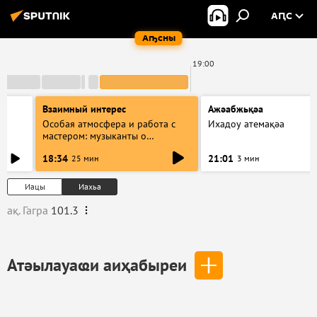
АԤС
Аҧсны
0
19:00
Взаимный интерес
Ажәабжьқәа
Особая атмосфера и работа с
Ихадоу атемақәа
мастером: музыканты о
фестивале Хиблы Герзмава
18:34
21:01
25 мин
3 мин
Иацы
Иахьа
ақ. Гагра
101.3
Атәылауаҩи аиҳабыреи