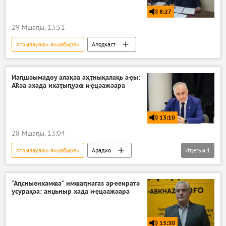
8:27
29 Мшаԥы, 13:51
Атәылауаҩи аиҳабыреи
Аподкаст
Иаԥшәымадоу алақәа аҳҭнықалақь аҿы:
Аҟәа ахада ихаҭыԥуаҩ иҿцәажәара
13:10
28 Мшаԥы, 13:04
Атәылауаҩи аиҳабыреи
Арадио
Иҵегьы
1
Аподкаст
"Аԥсныеихамҩа" имҩаԥнагаз арҽеиратә
усурақәа: анџьныр хада иҿцәажәара
13:30