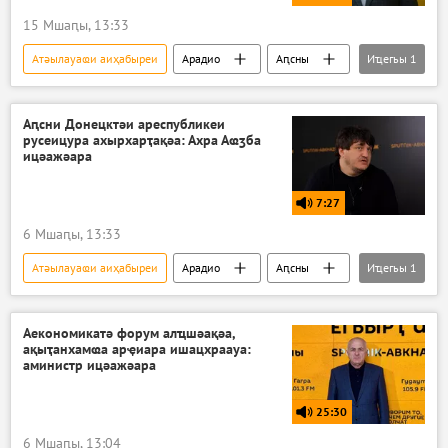
15 Мшаԥы, 13:33
Атәылауаҩи аиҳабыреи
Арадио
Аԥсны
Иҵегьы
1
Аподкаст
Аԥсни Донецктәи ареспубликеи
русеицура ахырхарҭақәа: Ахра Аҩӡба
ицәажәара
7:27
6 Мшаԥы, 13:33
Атәылауаҩи аиҳабыреи
Арадио
Аԥсны
Иҵегьы
1
Аподкаст
Аекономикатә форум алҵшәақәа,
ақыҭанхамҩа арҿиара ишацхраауа:
аминистр ицәажәара
25:30
6 Мшаԥы, 13:04