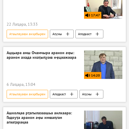
17:47
22 Лаҵара, 13:33
Атәылауаҩи аиҳабыреи
Аԥсны
Аподкаст
Ацқьара амш Очамчыра араион аҿы:
араион ахада ихаҭыԥуаҩ иҿцәажәара
14:20
6 Лаҵара, 13:04
Атәылауаҩи аиҳабыреи
Аподкаст
Аԥсны
Ашколқәа рҭагылазаашьа аилкаара:
Гәдоуҭа араион аҿы имҩаԥган
агәаҭарақәа