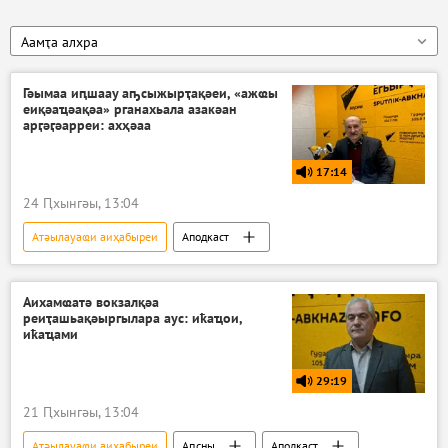
Аамҭа алхра
Гәымаа иԥшаау аҧсыжырҭақәеи, «ажҩы
еиқәаҵәақәа» рганахьала азакәан
арӷәӷәарреи: ахҳәаа
17:14
24 Ԥхынгәы, 13:04
Атәылауаҩи аиҳабыреи
Аподкаст
Аихамҩатә вокзалқәа
реиҭашьақәыргылара аус: иҟаҵои,
иҟаҵами
29:19
21 Ԥхынгәы, 13:04
Атәылауаҩи аиҳабыреи
Аԥсны
Аподкаст