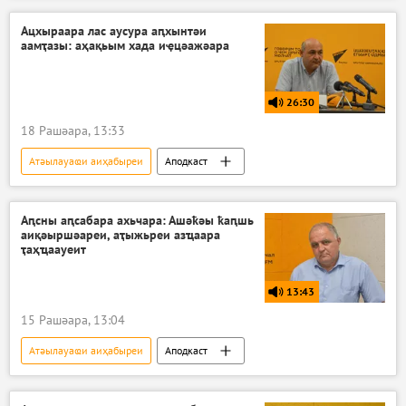
Ацхыраара лас аусура аԥхынтәи
аамҭазы: аҳақьым хада иҿцәажәара
26:30
18 Рашәара, 13:33
Атәылауаҩи аиҳабыреи
Аподкаст
Аԥсны аԥсабара ахьчара: Ашәҟәы ҟаԥшь
аиқәыршәареи, аҭыжьреи азҵаара
ҭаҳҵаауеит
13:43
15 Рашәара, 13:04
Атәылауаҩи аиҳабыреи
Аподкаст