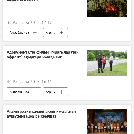
30 Рашәара 2015, 17:12
Ажәабжьқәа
Аԥсны
Адокументалтә фильм "Мрагыларатәи
афронт" аӡыргара мҩаԥысит
30 Рашәара 2015, 16:41
Ажәабжьқәа
Аԥсны
Аԥсны аҳҭнықалақь аҟны имҩаԥысит
аушьҭымҭацәа рыхәылԥаз