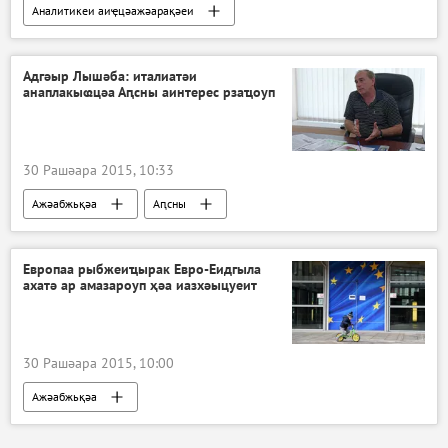
Аналитикеи аиҿцәажәарақәеи
Ажәабжьқәа
Аԥсны
Адгәыр Лышәба: италиатәи
анаплакыҩцәа Аԥсны аинтерес рзаҵоуп
30 Рашәара 2015, 10:33
Ажәабжьқәа
Аԥсны
Европаа рыбжеиҵырак Евро-Еидгыла
ахатә ар амазароуп ҳәа иазхәыцуеит
30 Рашәара 2015, 10:00
Ажәабжьқәа