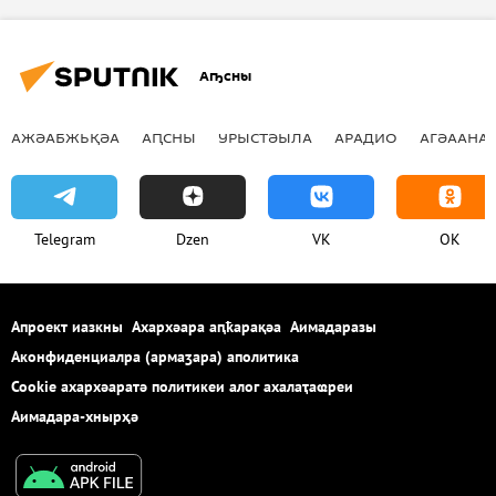
Аҧсны
АЖӘАБЖЬҚӘА
АԤСНЫ
УРЫСТӘЫЛА
АРАДИО
АГӘААНАГ
Telegram
Dzen
VK
OK
Апроект иазкны
Ахархәара аԥҟарақәа
Аимадаразы
Аконфиденциалра (армаӡара) аполитика
Cookie ахархәаратә политикеи алог ахалаҭаҩреи
Аимадара-хнырҳә