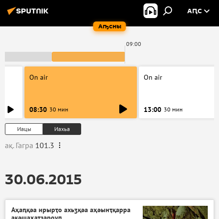
АԤС
Аҧсны
09:00
On air
On air
08:30
13:00
30 мин
30 мин
Иацы
Иахьа
ақ. Гагра
101.3
30.06.2015
Аҳаԥқәа ирырҭо ахьӡқәа аҳәынҭқарра
ақәшаҳаҭзароуп