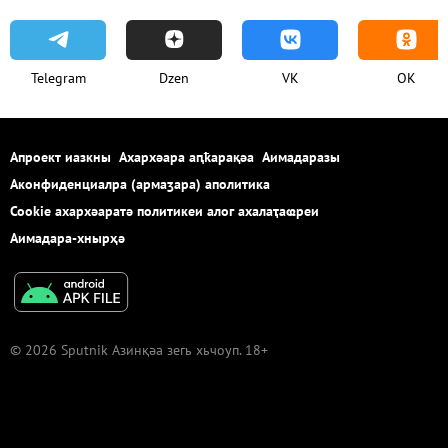
Telegram
Dzen
VK
OK
Апроект иазкны
Ахархәара аԥҟарақәа
Аимадаразы
Аконфиденциалра (армаӡара) аполитика
Cookie ахархәаратә политикеи алог ахалаҭаҩреи
Аимадара-хнырҳә
© 2026 Sputnik Азинқәа зегь хьчоуп. 18+