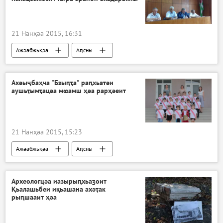
21 Нанҳәа 2015, 16:31
Ажәабжьқәа
Аԥсны
Ахәыҷбаҳча "Бзыԥҭа" раԥхьатәи
аушьҭымҭацәа мҩамш ҳәа рарҳәеит
21 Нанҳәа 2015, 15:23
Ажәабжьқәа
Аԥсны
Археологцәа иазырыԥхьаӡоит
Қьалашьбеи иқьашана ахәҭак
рыԥшааит ҳәа