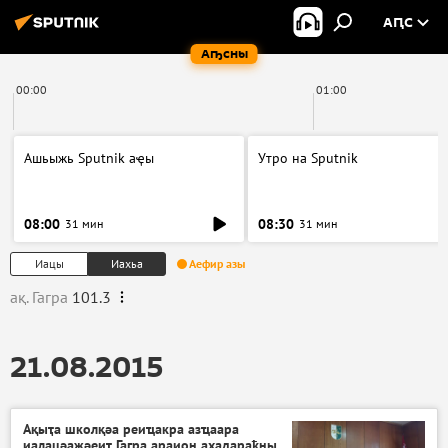
АԤС
Аҧсны
00:00
01:00
Ашьыжь Sputnik аҿы
Утро на Sputnik
08:00
08:30
31 мин
31 мин
Иацы
Иахьа
Аефир азы
ақ. Гагра
101.3
21.08.2015
Ақыҭа школқәа реиҵакра азҵаара
иалацәажәеит Гагра араион ахадараҟны