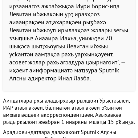
ирзаанагоз ажәабжьқәа. Иури Борис-иԥа
Левитан ибжьакәын урҭ иразҳәоз
аиааирақәеи аҵахарақәеи рыӡбахә.
Левитан ибжьоуп ирылазҳәаз жәлары зегьы
ззыԥшыз Аиааира. Иахьа, уиижьҭеи 70
шықәса шыҵхьоугьы Левитан ибжьы
усҟантәи аамҭақәа рахь уархынҳәуеит,
асовет жәлар рахь агәадура цәырнагоит", —
иҳәеит аинформациатә маҵзура Sputnik
Аԥсны адиректор Инал Лазба.
Аиндаҭлара рхы аладырхәыр рылшоит Урыстәылеи,
ИАР атәылақәеи, балтиатәи атәылақәеи рҟынтәи
амҩаԥгаҩцәеи акорреспондентцәеи. Азыҳәақәа
рыдыркылоит жәабран 1 инаркны мшаԥы 15 рҟынӡа.
Арадиоеиндаҭлара далахәхоит Sputnik Аԥсны