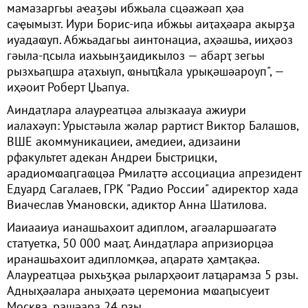
мамазаргьы аҽаӡәы ибжьала сцәажәап ҳәа
саҿымызт. Иури Борис-иԥа ибжьы аиҭаҳәара акырӡа
иуадаҩуп. Абжьадагьы аинтонациа, аҳәашьа, ииҳәоз
гәыла-ԥсыла иахьынӡаидикылоз — абарҭ зегьы
рызхьаԥшра аҭахыуп, ҩныҵҟала урықәшәароуп", —
иҳәоит Роберт Џьапуа.
Аиндаҭлара алауреатцәа алызкаауа ажиури
иалахәуп: Урыстәыла жәлар рартист Виктор Балашов,
ВШЕ акоммуникациеи, амедиеи, адизаини
рфакультет адекан Андреи Быстрицки,
арадиомҩаԥгаҩцәа Рмилаҭтә ассоциациа апрезидент
Едуард Сагалаев, ГРК "Радио России" адиректор хада
Виачеслав Умановски, адиктор Анна Шатилова.
Иаиааиуа ианашьахоит адиплом, агәаларшәагатә
статуетка, 50 000 мааҭ. Аиндаҭлара апризиорцәа
иранашьахоит адипломқәа, аԥаратә ҳамҭақәа.
Алауреатцәа рыхьӡқәа рыларҳәоит лаҵарамза 5 рзы.
Адныҳәалара аныҳәатә церемониа мҩаԥысуеит
Москва, рашәара 24 рзы.