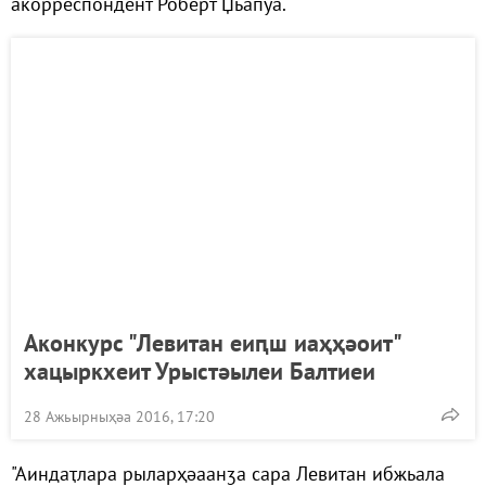
акорреспондент Роберт Џьапуа.
Аконкурс "Левитан еиԥш иаҳҳәоит"
хацыркхеит Урыстәылеи Балтиеи
28 Ажьырныҳәа 2016, 17:20
"Аиндаҭлара рыларҳәаанӡа сара Левитан ибжьала