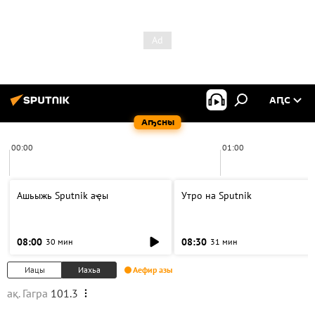
АԤС
Аҧсны
00:00
01:00
Ашьыжь Sputnik аҿы
Утро на Sputnik
08:00
08:30
30 мин
31 мин
Иацы
Иахьа
Аефир азы
ақ. Гагра
101.3