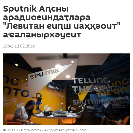
Sputnik Аԥсны
арадиоеиндаҭлара
"Левитан еиԥш иаҳҳәоит"
аҽаланырхәуеит
10:41 12.02.2016
© Sputnik / Игорь Руссак
/
Амедиаҵәахырҭахь аиасра