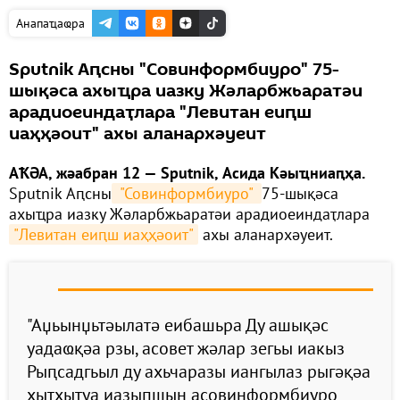
Анапаҵаҩра
Sputnik Аԥсны "Совинформбиуро" 75-
шықәса ахыҵра иазку Жәларбжьаратәи
арадиоеиндаҭлара "Левитан еиԥш
иаҳҳәоит" ахы аланархәуеит
АҞӘА, жәабран 12 — Sputnik, Асида Кәыҵниаԥҳа.
Sputnik Аԥсны
 "Совинформбиуро" 
75-шықәса
ахыҵра иазку Жәларбжьаратәи арадиоеиндаҭлара
"Левитан еиԥш иаҳҳәоит"
ахы аланархәуеит.
"Аџьынџьтәылатә еибашьра Ду ашықәс
уадаҩқәа рзы, асовет жәлар зегьы иакыз
Рыԥсадгьыл ду ахьчаразы иангылаз рыгәқәа
хыҭхыҭуа иазыԥшын асовинформбиуро