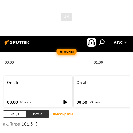
АԤС
Аҧсны
00:00
01:00
On air
On air
08:00
08:30
30 мин
30 мин
Иацы
Иахьа
Аефир азы
ақ. Гагра
101.3