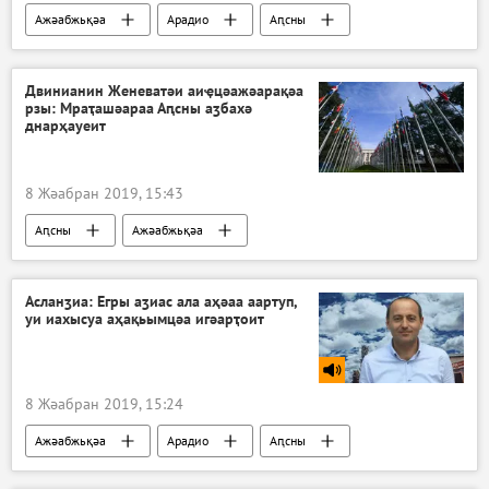
Ажәабжьқәа
Арадио
Аԥсны
Двинианин Женеватәи аиҿцәажәарақәа
рзы: Мраҭашәараа Аԥсны аӡбахә
днарҳауеит
8 Жәабран 2019, 15:43
Аԥсны
Ажәабжьқәа
Асланӡиа: Егры аӡиас ала аҳәаа аартуп,
уи иахысуа аҳақьымцәа игәарҭоит
8 Жәабран 2019, 15:24
Ажәабжьқәа
Арадио
Аԥсны