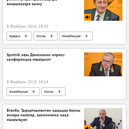
аиқәшаҳаҭра зызку
8 Жәабран 2019, 18:50
Арадио
Аԥсны
Ажәабжьқәа
Sputnik аҿы Двинианин ипресс-
конференциа мҩаԥысит
8 Жәабран 2019, 18:24
Ажәабжьқәа
Аԥсны
Бганба: Ҭырқәтәылантәи ҳашьцәа Аԥсны
анхара иалагар, ҳекономика иаҳа
ишьҭыҵуан