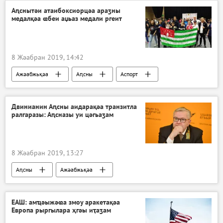
Аԥснытәи атаибоксиорцәа араӡны
медалқәа ҩбеи аџьаз медали ргеит
8 Жәабран 2019, 14:42
Ажәабжьқәа
Аԥсны
Аспорт
Двинианин Аԥсны аидарақәа транзитла
ралгаразы: Аԥсназы уи цәгьаӡам
8 Жәабран 2019, 13:27
Аԥсны
Ажәабжьқәа
ЕАШ: амҵәыжәҩа змоу аракетақәа
Европа рыргылара ҳгәы иҭаӡам