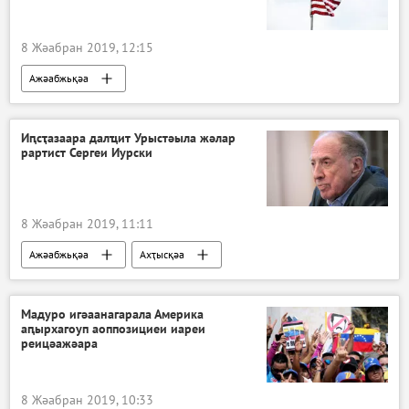
8 Жәабран 2019, 12:15
Ажәабжьқәа
Иԥсҭазаара далҵит Урыстәыла жәлар
рартист Сергеи Иурски
8 Жәабран 2019, 11:11
Ажәабжьқәа
Ахҭысқәа
Мадуро игәаанагарала Америка
аԥырхагоуп аоппозициеи иареи
реицәажәара
8 Жәабран 2019, 10:33