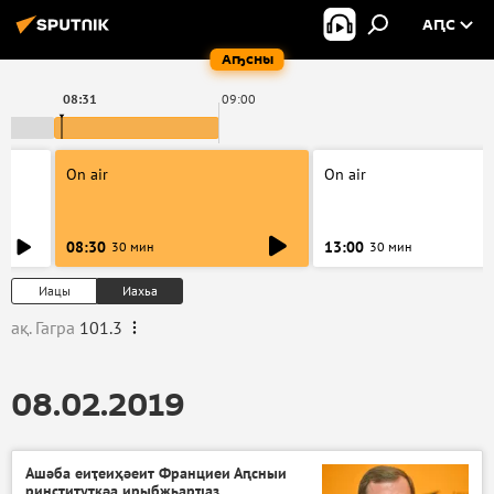
АԤС
Аҧсны
08:31
09:00
On air
On air
08:30
13:00
30 мин
30 мин
Иацы
Иахьа
ақ. Гагра
101.3
08.02.2019
Ашәба еиҭеиҳәеит Франциеи Аԥсныи
ринститутқәа ирыбжьарҵаз