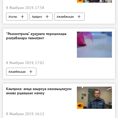
8 Жәабран 2019, 17:58
Аԥсны
Арадио
Ажәабжьқәа
"Росконтроль" аӡәӡәага порошокқәа
рхаҭабзиара гәанаҭеит
8 Жәабран 2019, 17:01
Ажәабжьқәа
Кәыҵниа: амца азыркуа иазхәыцлаӡом
анаҩс рцәашьас иамоу
8 Жәабран 2019, 16:12