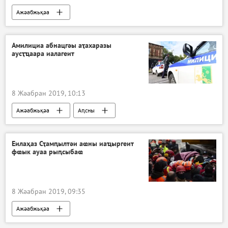
Ажәабжьқәа
Венесуела имҩаԥысуа аиҿагыларақәа
Амилициа абнацгәы аҭахаразы
аусҭҵаара иалагеит
8 Жәабран 2019, 10:13
Ажәабжьқәа
Аԥсны
Еилаҳаз Сҭамԥылтәи аҩны иаҵыргеит
фҩык ауаа рыԥсыбаҩ
8 Жәабран 2019, 09:35
Ажәабжьқәа