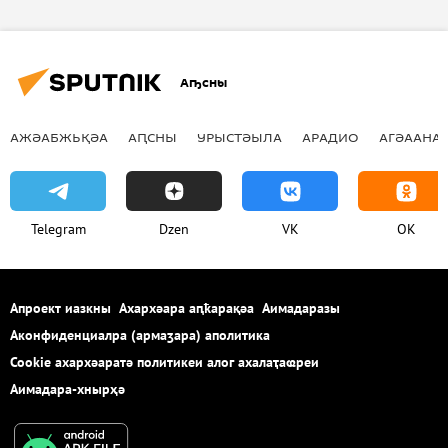
Аҧсны
АЖӘАБЖЬҚӘА
АԤСНЫ
УРЫСТӘЫЛА
АРАДИО
АГӘААНАГ
Telegram
Dzen
VK
OK
Апроект иазкны
Ахархәара аԥҟарақәа
Аимадаразы
Аконфиденциалра (армаӡара) аполитика
Cookie ахархәаратә политикеи алог ахалаҭаҩреи
Аимадара-хнырҳә