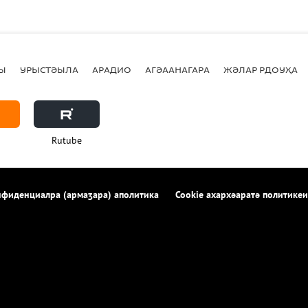
Ы
УРЫСТӘЫЛА
АРАДИО
АГӘААНАГАРА
ЖӘЛАР РДОУҲА
Rutube
фиденциалра (армаӡара) аполитика
Cookie ахархәаратә политикеи