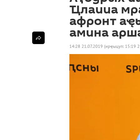
Ҵлаииа мр
афронт аҿ
амина арш
14:28 21.07.2019
(ирҿыцуп:
15:19 2