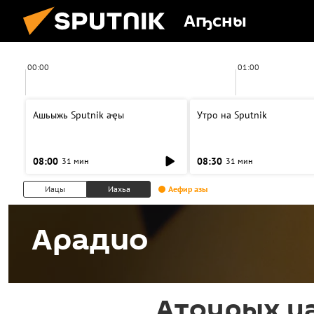
Аҧсны
00:00
01:00
Ашьыжь Sputnik аҿы
Утро на Sputnik
08:00
08:30
31 мин
31 мин
Иацы
Иахьа
Аефир азы
Арадио
Аҭоурых и