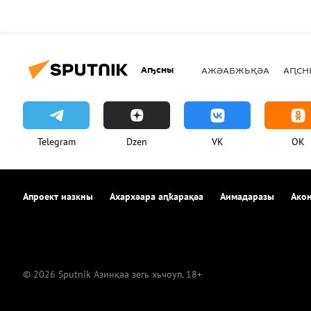
Аҧсны
АЖӘАБЖЬҚӘА
АԤСН
Telegram
Dzen
VK
OK
Апроект иазкны
Ахархәара аԥҟарақәа
Аимадаразы
Акон
© 2026 Sputnik Азинқәа зегь хьчоуп. 18+