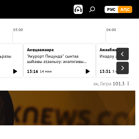
РУС
АԤС
03:00
04:00
Аиҿцәажәара
Ажәабжьқәа 13:30
ьразы
"Акурорт Пицунда" сынтәа
Ихадоу атемақәа
шаҟаҩы аҭаахьоу: анапхгаҩы
ицәажәара
13:16
13:31
14 мин
3 мин
ақ. Гагра
101.3