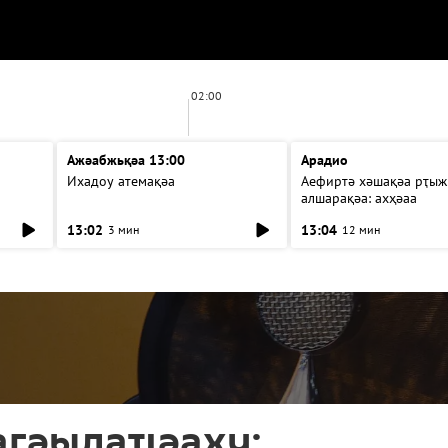
02:00
Ажәабжьқәа 13:00
Арадио
Ихадоу атемақәа
Аефиртә хәшақәа рҭыж
алшарақәа: ахҳәаа
13:02
13:04
3 мин
12 мин
агәылаҵәаху: