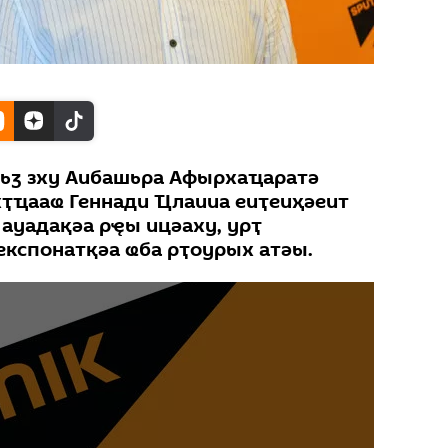
хьӡ зху Аибашьра Афырхаҵаратә
хҭҵааҩ Геннади Ҵлаииа еиҭеиҳәеит
ауадақәа рҿы ицәаху, урҭ
експонатқәа ҩба рҭоурых атәы.