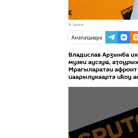
© Sputnik
Анапаҵаҩра
Владислав Арӡынба и
музеи аусзуҩ, аҭоуры
Мрагыларатәи афронт 
иаарылукаартә иҟоу а