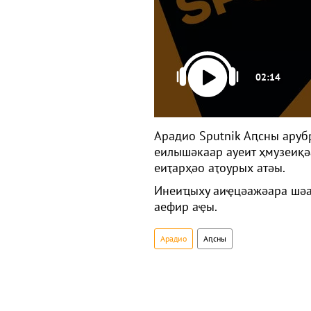
02:14
Арадио Sputnik Аԥсны аруб
еилышәкаар ауеит ҳмузеиқә
еиҭарҳәо аҭоурых атәы.
Инеиҵыху аиҿцәажәара ш
аефир аҿы.
Арадио
Аԥсны