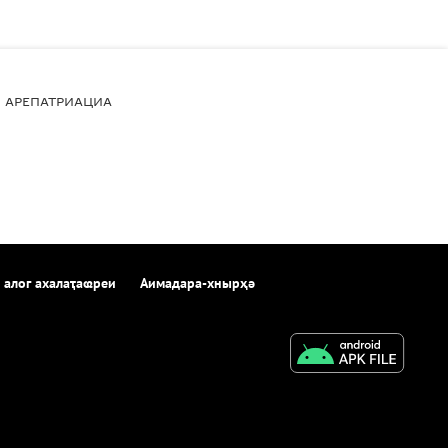
АРЕПАТРИАЦИА
 алог ахалаҭаҩреи
Аимадара-хнырҳә