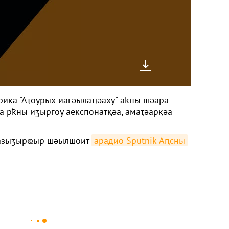
рика "Аҭоурых иагәылаҵәаху" аҟны шәара
а рҟны иӡыргоу аекспонатқәа, амаҭәарқәа
әазыӡырҩыр шәылшоит
арадио Sputnik Аԥсны