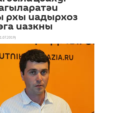
агыларатәи
ы рхы иадырхоз
әга иазкны
1.07.2019
)