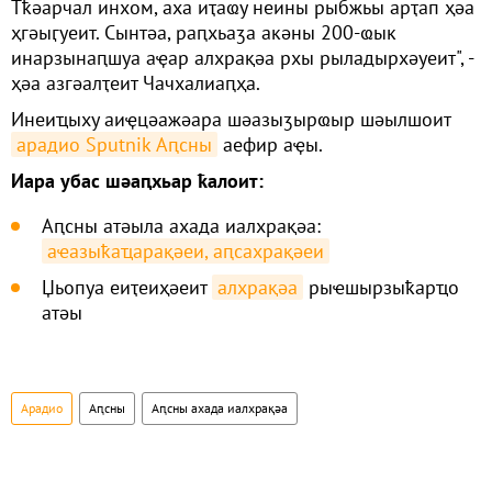
Тҟәарчал инхом, аха иҭаҩу неины рыбжьы арҭап ҳәа
ҳгәыӷуеит. Сынтәа, раԥхьаӡа акәны 200-ҩык
инарзынаԥшуа аҿар алхрақәа рхы рыладырхәуеит", -
ҳәа азгәалҭеит Чачхалиаԥҳа.
Инеиҵыху аиҿцәажәара шәазыӡырҩыр шәылшоит
арадио Sputnik Аԥсны
аефир аҿы.
Иара убас шәаԥхьар ҟалоит:
Аԥсны атәыла ахада иалхрақәа:
аҽазыҟаҵарақәеи, аԥсахрақәеи
Џьопуа еиҭеиҳәеит
алхрақәа
рыҽшырзыҟарҵо
атәы
Арадио
Аԥсны
Аԥсны ахада иалхрақәа