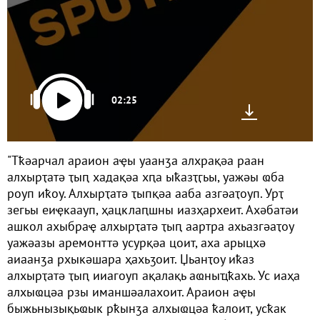
02:25
"Тҟәарчал араион аҿы уаанӡа алхрақәа раан
алхырҭатә ҭыԥ хадақәа хԥа ыҟазҭӷьы, уажәы ҩба
роуп иҟоу. Алхырҭатә ҭыпқәа ааба азгәаҭоуп. Урҭ
зегьы еиҿкаауп, ҳацклаԥшны иазҳархеит. Ахәбатәи
ашкол ахыбраҿ алхырҭатә ҭыԥ аартра ахьазгәаҭоу
уажәазы аремонттә усурқәа цоит, аха арыцхә
аиаанӡа рхыкәшара ҳахьӡоит. Џьанҭоу иҟаз
алхырҭатә ҭыԥ ииагоуп ақалақь аҩныҵҟахь. Ус иаҳа
алхыҩцәа рзы иманшәалахоит. Араион аҿы
быжьнызықьҩык рҟынӡа алхыҩцәа ҟалоит, усҟак