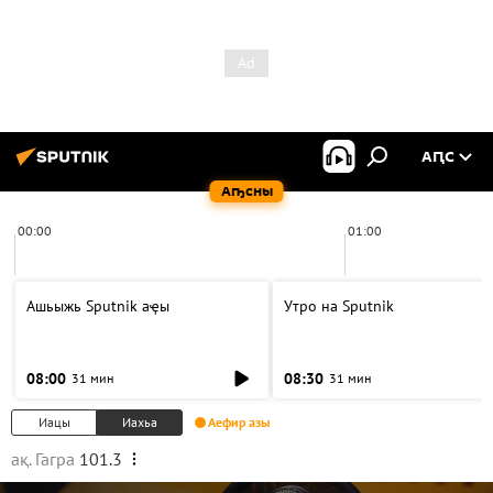
АԤС
Аҧсны
00:00
01:00
Ашьыжь Sputnik аҿы
Утро на Sputnik
08:00
08:30
31 мин
31 мин
Иацы
Иахьа
Аефир азы
ақ. Гагра
101.3