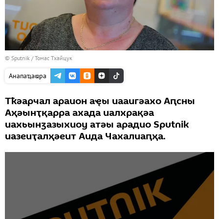
© Sputnik / Томас Тхайцук
Анапаҵаҩра
Тҟәарчал араион аҿы иааигәахо Аԥсны
Аҳәынҭқарра ахада иалхрақәа
иахьынӡазыхиоу атәы арадио Sputnik
иазеиҭалҳәеит Аида Чахалиаԥҳа.