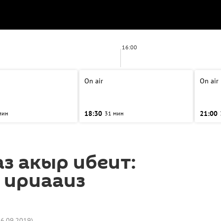
16:00
On air
On air
18:30
21:00
мин
31 мин
з акыр ибеит:
 ириааиз
06.09.2019
)