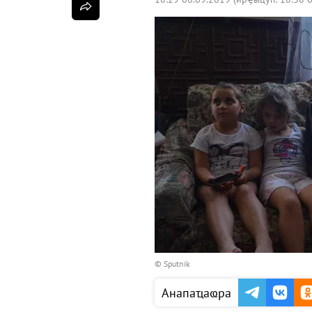
© Sputnik
Анапаҵаҩра