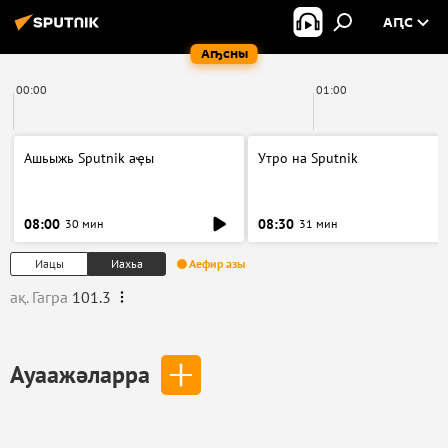
АԤС
Аҧсны
00:00
01:00
Ашьыжь Sputnik аҿы
Утро на Sputnik
08:00
08:30
30 мин
31 мин
Иацы
Иахьа
Аефир азы
ақ. Гагра
101.3
Ауаажәларра