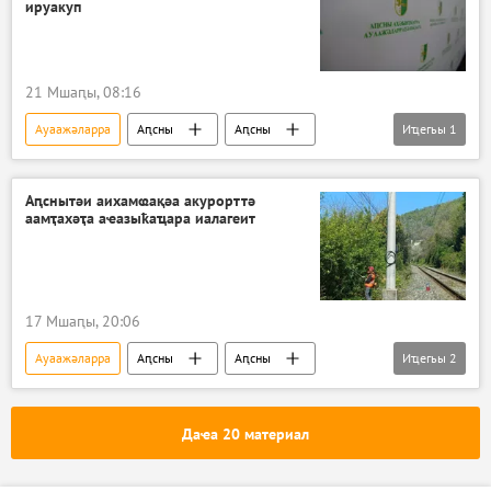
ируакуп
21 Мшаԥы, 08:16
Ауаажәларра
Аԥсны
Аԥсны
Иҵегьы
1
Ажәабжьқәа
Аԥснытәи аихамҩақәа акурорттә
аамҭахәҭа аҽазыҟаҵара иалагеит
17 Мшаԥы, 20:06
Ауаажәларра
Аԥсны
Аԥсны
Иҵегьы
2
Ажәабжьқәа
Аԥсшьара
Даҽа 20 материал