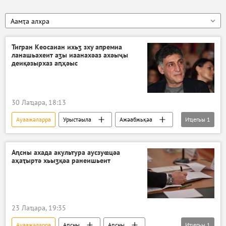
Аамҭа алхра
Тигран Кеосаиан ихьӡ зху апремиа
ланашьахеит аӡы иаанахәаз ахәыҷы
деиқәзырхаз аԥҳәыс
30 Лаҵара, 18:13
Ауаажәларра
Урыстәыла
Ажәабжьқәа
Иҵегьы
1
Ахҭысқәа
Аԥсны ахада акультура аусзуҩцәа
аҳаҭыртә хьыӡқәа ранеишьеит
23 Лаҵара, 19:35
Ауаажәларра
Аԥсны
Аԥсны
Иҵегьы
1