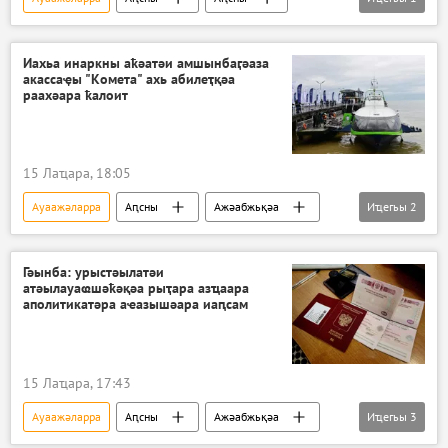
Ажәабжьқәа
Иахьа инаркны аҟәатәи амшынбаӷәаза
акассаҿы "Комета" ахь абилеҭқәа
раахәара ҟалоит
15 Лаҵара, 18:05
Ауаажәларра
Аԥсны
Ажәабжьқәа
Иҵегьы
2
Аԥсны
Аԥсшьара
Гәынба: урыстәылатәи
атәылауаҩшәҟәқәа рыҭара азҵаара
аполитикатәра аҽазышәара иаԥсам
15 Лаҵара, 17:43
Ауаажәларра
Аԥсны
Ажәабжьқәа
Иҵегьы
3
Аԥсны
Бадра Гәынба
Аполитика