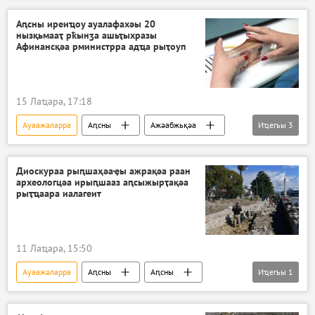
Аԥсны иреиҵоу ауалафахәы 20
нызқьмааҭ рҟынӡа ашьҭыхразы
Афинансқәа рминистрра адҵа рыҭоуп
15 Лаҵара, 17:18
Ауаажәларра
Аԥсны
Ажәабжьқәа
Иҵегьы
3
Аԥсны
Бадра Гәынба
Аекономика
Диоскураа рыԥшаҳәаҿы ажрақәа раан
археологцәа ирыԥшааз аԥсыжырҭақәа
рыҭҵаара иалагеит
11 Лаҵара, 15:50
Ауаажәларра
Аԥсны
Аԥсны
Иҵегьы
1
Ажәабжьқәа