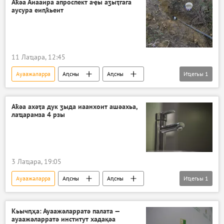
Аҟәа Аиааира апроспект аҿы аӡыҭгага
аусура еиԥҟьеит
11 Лаҵара, 12:45
Ауаажәларра
Аԥсны
Аԥсны
Иҵегьы
1
Ажәабжьқәа
Аҟәа ахәҭа дук ӡыда иаанхоит ашәахьа,
лаҵарамза 4 рзы
3 Лаҵара, 19:05
Ауаажәларра
Аԥсны
Аԥсны
Иҵегьы
1
Ажәабжьқәа
Кьычԥҳа: Ауаажәларратә палата —
ауаажәларратә институт хадақәа