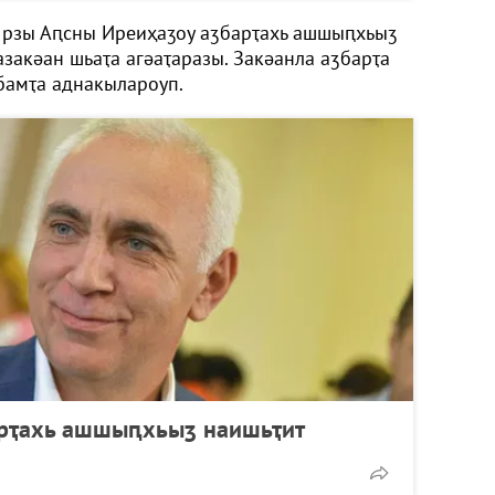
 рзы Аԥсны Иреиҳаӡоу аӡбарҭахь ашшыԥхьыӡ
закәан шьаҭа агәаҭаразы. Закәанла аӡбарҭа
бамҭа аднакылароуп.
арҭахь ашшыԥхьыӡ наишьҭит