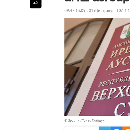
09:47 13.09.2019
(ирҿыцуп:
10:13 
© Sputnik / Томас Тхайцук