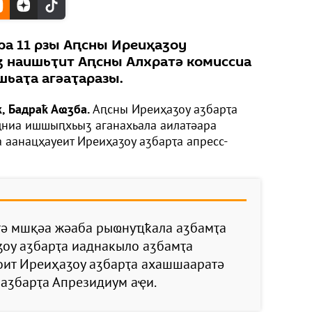
а 11 рзы Аԥсны Иреиҳаӡоу
 наишьҭит Аԥсны Алхратә комиссиа
шьаҭа агәаҭаразы.
, Бадраҟ Аҩӡба.
Аԥсны Иреиҳаӡоу аӡбарҭа
ҵниа ишшыԥхьыӡ аганахьала аилатәара
 аанацҳауеит Иреиҳаӡоу аӡбарҭа апресс-
утә мшқәа жәаба рыҩнуҵҟала аӡбамҭа
ӡоу аӡбарҭа иаднакыло аӡбамҭа
оит Иреиҳаӡоу аӡбарҭа ахашшааратә
аӡбарҭа Апрезидиум аҿи.