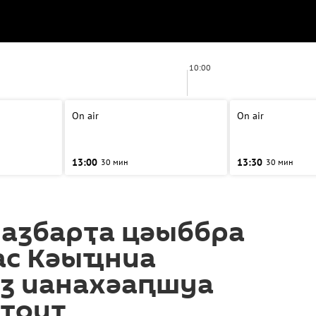
10:00
On air
On air
13:00
13:30
30 мин
30 мин
 аӡбарҭа цәыббра
ас Кәыҵниа
ӡ ианахәаԥшуа
рҭоит