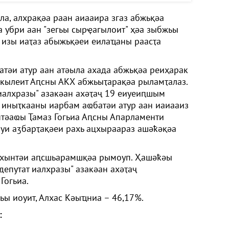
а, алхрақәа раан аиааира згаз абжьқәа
а убри аан "зегьы сырҿагылоит" ҳәа зыбжьы
 изы иаҭаз абыжьқәеи еилаҵаны раасҭа
атәи атур аан атәыла ахада абжьқәа реиҳарак
кылеит Аԥсны АКХ абжьыҭарақәа рыламҭалаз.
иалхразы" азакәан ахәҭаҷ 19 еиуеиԥшым
а иныҭкааны иарбам аҩбатәи атур аан иаиааиз
нтәаҩы Ҭамаз Гогьиа Аԥсны Апарламенти
уи аӡбарҭақәеи рахь ацхыраараз ашәҟәқәа
аԥхынтәи аԥсшьарамшқәа рымоуп. Ҳашәҟәы
депутат иалхразы" азакәан ахәҭаҷ
Гогьиа.
ьы иоуит, Алхас Кәыҵниа – 46,17%.
: