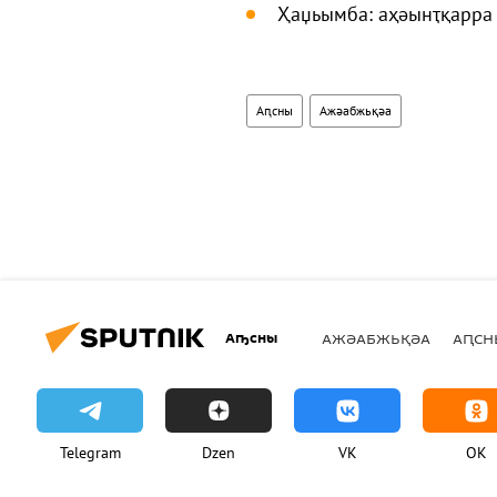
Ҳаџьымба: аҳәынҭқарра
Аԥсны
Ажәабжьқәа
Аҧсны
АЖӘАБЖЬҚӘА
АԤСН
Telegram
Dzen
VK
OK