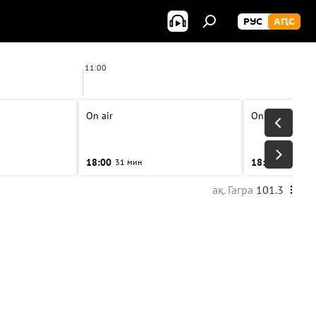
РУС
АԤС
11:00
12:0
On air
On air
18:00
18:30
31 мин
30 мин
ақ. Гагра
101.3