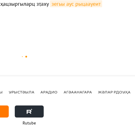
 ҳацзыргыларц зҭаху
зегьы аус рыцаауеит
Ы
УРЫСТӘЫЛА
АРАДИО
АГӘААНАГАРА
ЖӘЛАР РДОУҲА
Rutube