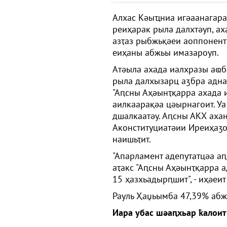
Алхас Кәыҵниа игәаанагарал
реиҳарак рыла далхтәуп, ах
азҭаз рыбжьқәеи аоппонент
еиҳаны абжьы имазароуп.
Атәыла ахада иалхразы аҩб
рыла далхызарц аӡбра адна
"Аԥсны Аҳәынҭқарра ахада 
аилкаарақәа цәырнагоит. У
дшалкаатәу. Аԥсны АКХ аха
Аконституциатәии Иреиҳаӡо
наишьҭит.
"Апарламент адепутатцәа 
аҭакс "Аԥсны Аҳәынҭқарра а
15 ҳазхьадырԥшит", - иҳәеит 
Рауль Ҳаџьымба 47,39% абж
Иара убас шәаԥхьар ҟалоит