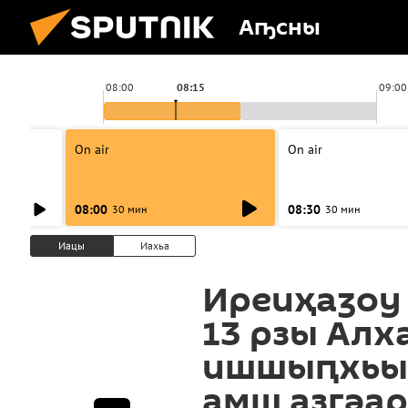
Аҧсны
08:00
08:15
09:00
On air
On air
08:00
08:30
30 мин
30 мин
Иацы
Иахьа
Иреиҳаӡоу
13 рзы Алх
ишшыԥхьы
амш азгәа