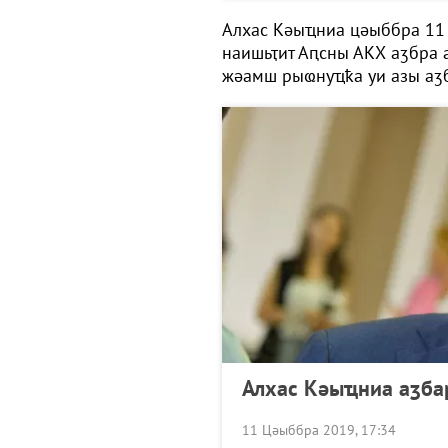
Алхас Кәыҵниа цәыббра 11
наишьҭит Аԥсны АКХ аӡбра а
жәамш рыҩнуҵҟа уи азы аӡ
Алхас Кәыҵниа аӡб
11 Цәыббра 2019, 17:34