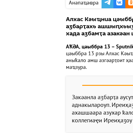
Анапаҵаҩра
Алхас Кәыҵниа цәыббр
аӡбарҭахь ашшыԥхьыӡ
хада аӡбамҭа азакәан 
АҞӘА, цәыббра 13 – Sputnik
цәыббра 13 рзы Алхас Кәы
аныҟало амш азгәарҭоит ҳәа
маҵзура.
Закәанла аӡбарҭа аус
аднакылароуп. Иреиҳа
ахашшаара азухар ҟал
коллегиаҿи Иреиҳаӡоу 