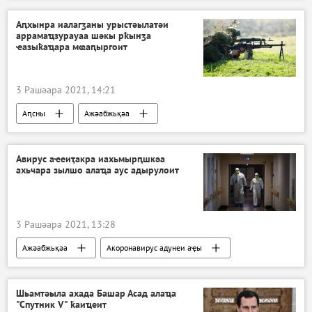
Аԥхынра иалагӡаны урыстәылатәи
аррамаҵзурауаа шәкы рҟынӡа
ҽазыҟаҵара мҩаԥыргоит
3 Рашәара 2021, 14:21
Аԥсны
Ажәабжьқәа
Авирус аҽеиҭакра иахьмырԥшкәа
ахьчара зылшо алаҵа аус адырулоит
3 Рашәара 2021, 13:28
Ажәабжьқәа
Акоронавирус адунеи аҿы
Шьамтәыла ахада Башар Асад алаҵа
"Спутник V" ҟаиҵеит