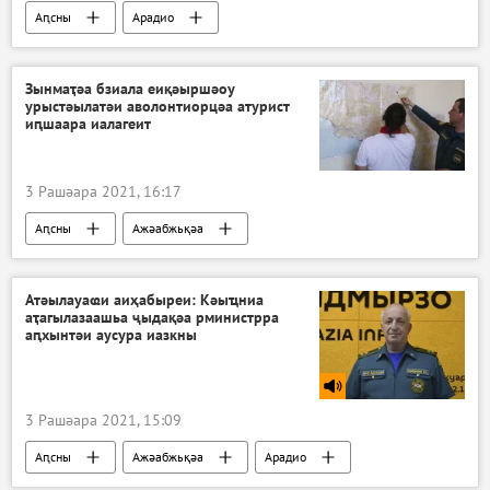
Аԥсны
Арадио
Зынмаҭәа бзиала еиқәыршәоу
урыстәылатәи аволонтиорцәа атурист
иԥшаара иалагеит
3 Рашәара 2021, 16:17
Аԥсны
Ажәабжьқәа
Атәылауаҩи аиҳабыреи: Кәыҵниа
аҭагылазаашьа ҷыдақәа рминистрра
аԥхынтәи аусура иазкны
3 Рашәара 2021, 15:09
Аԥсны
Ажәабжьқәа
Арадио