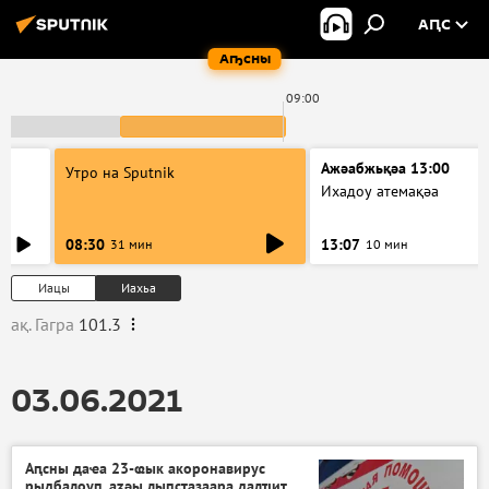
АԤС
Аҧсны
09:00
Ажәабжьқәа 13:00
Утро на Sputnik
Ихадоу атемақәа
08:30
13:07
31 мин
10 мин
Иацы
Иахьа
ақ. Гагра
101.3
03.06.2021
Аԥсны даҽа 23-ҩык акоронавирус
рыдбалоуп, аӡәы лыԥсҭазаара далҵит