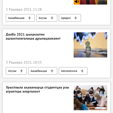
3 Рашәара 2021, 11:28
Ажәабжьқәа
Аԥсны
Арадио
Делба 2021 шықәсазтәи
ашәахтәлагалақәа дрылацәажәеит
3 Рашәара 2021, 10:55
Аԥсны
Ажәабжьқәа
Аекономика
Урыстәыла аҳәаанырцә студентцәа рзы
агрантқәа аларгалоит