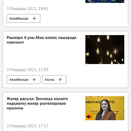
3 Рашәара 2021, 18:42
Ажәабжьқәа
Рашәара 4 рзы Аҟәа ахәҭак лашарада
иаанхоит
3 Рашәара 2021, 17:59
Ажәабжьқәа
Аԥсны
Жәлар рдоуҳа: Ҭаниаԥҳа аԥсаатә
иадҳәалоу жәлар разгәаҭарақәа
ирызкны
3 Рашәара 2021, 17:17