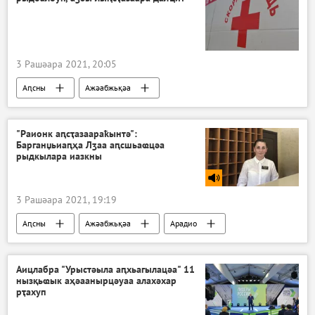
3 Рашәара 2021, 20:05
Аԥсны
Ажәабжьқәа
Акоронавирус адунеи аҿы
"Раионк аԥсҭазаараҟынтә":
Барганџьиаԥҳа Лӡаа аԥсшьаҩцәа
рыдкылара иазкны
3 Рашәара 2021, 19:19
Аԥсны
Ажәабжьқәа
Арадио
Аицлабра "Урыстәыла аԥхьагылацәа" 11
нызқьҩык аҳәаанырцәуаа алахәхар
рҭахуп