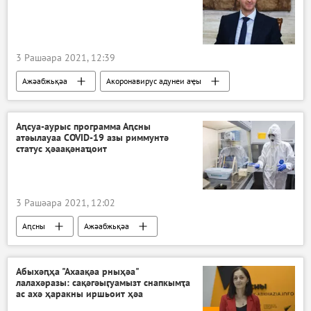
3 Рашәара 2021, 12:39
Ажәабжьқәа
Акоронавирус адунеи аҿы
Аԥсуа-аурыс программа Аԥсны
атәылауаа COVID-19 азы риммунтә
статус ҳәаақәнаҵоит
3 Рашәара 2021, 12:02
Аԥсны
Ажәабжьқәа
Акоронавирус адунеи аҿы
Абыхәԥҳа "Ахаақәа рныҳәа"
лалахәразы: сақәгәыӷуамызт снапкымҭа
ас ахә ҳаракны иршьоит ҳәа