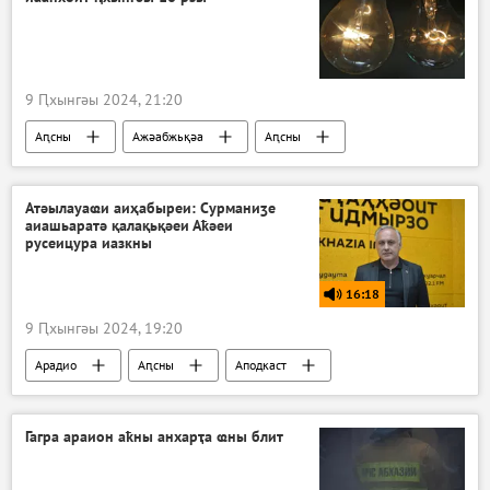
9 Ԥхынгәы 2024, 21:20
Аԥсны
Ажәабжьқәа
Аԥсны
Очамчыра
Аԥсны аенергетика апроблемақәа
Атәылауаҩи аиҳабыреи: Сурманиӡе
аиашьаратә қалақьқәеи Аҟәеи
русеицура иазкны
16:18
9 Ԥхынгәы 2024, 19:20
Арадио
Аԥсны
Аподкаст
Атәылауаҩи аиҳабыреи
Гагра араион аҟны анхарҭа ҩны блит