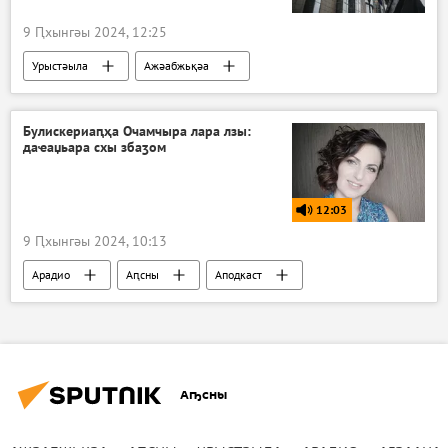
9 Ԥхынгәы 2024, 12:25
Урыстәыла
Ажәабжьқәа
Булискериаԥҳа Очамчыра лара лзы:
даҽаџьара схы збаӡом
12:03
9 Ԥхынгәы 2024, 10:13
Арадио
Аԥсны
Аподкаст
Аҧсны