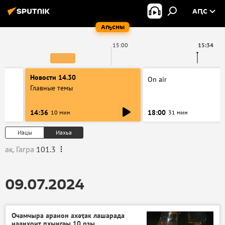
АԤС
Аҧсны
15:00
15:34
Новости 14.30
On air
Главные темы
14:36
18:00
10 мин
31 мин
Иацы
Иахьа
ақ. Гагра
101.3
09.07.2024
Очамчыра араион ахәҭак лашарада
иаанхоит ԥхынгәы 10 рзы