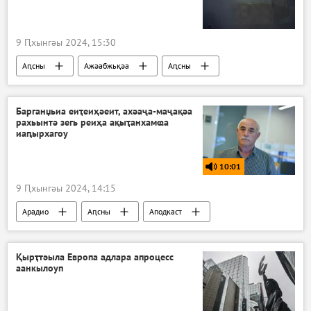
9 Ԥхынгәы 2024, 15:30
Аԥсны
Ажәабжьқәа
Аԥсны
Гагра араион
Барганџьиа еиҭеиҳәеит, ахәаҷа-маҷақәа
рахьынтә зегь реиҳа ақыҭанхамҩа
иаԥырхагоу
10:01
9 Ԥхынгәы 2024, 14:15
Арадио
Аԥсны
Аподкаст
Қырҭтәыла Европа адлара апроцесс
аанкылоуп