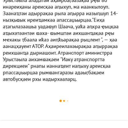
Урыстәыла аладатәи аҳаирбаӷәазақәа рҿы 80
инареиҳаны ареисқәа аԥыхуп, ма иаанкылоуп.
Заанаҵтәи адыррақәа рыла аԥырра иазыԥшуп 14-
нызқьҩык иреиҵамкәа апассаџьырцәа."Еиҳа
аҭагылазаашьа уадаҩуп Шәача, уаҟа аԥкра ҿыцқәа
аҵыхәтәантәи ҩаха- ҩымштәи аихшанҵақәа рҿы
мҽхакы ҭбаала иҟаз аиԥҟьарақәа рыцлеит ", — ҳәа
аанацҳауеит АТОР. Аҳаиреилахәырақәа аԥыррақәа
реихшанҵа дыриашоит. Атранспорт аминистрра
Урыстәыла аихамҩақәеи "Иаку атранспорттә
дирекциеи" рнапы ианнаҵеит иаԥыху ареисқәа
рпассаџьырцәа рымҩангаразы адәыӷбақәеи
автобусқәеи рхы иадырхәаларц.