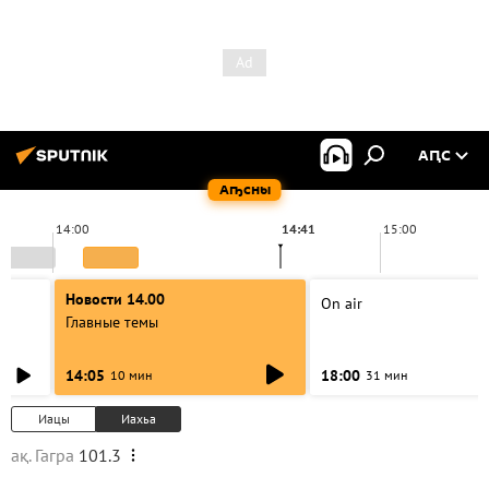
АԤС
Аҧсны
14:00
14:41
15:00
Новости 14.00
On air
Главные темы
14:05
18:00
10 мин
31 мин
Иацы
Иахьа
ақ. Гагра
101.3