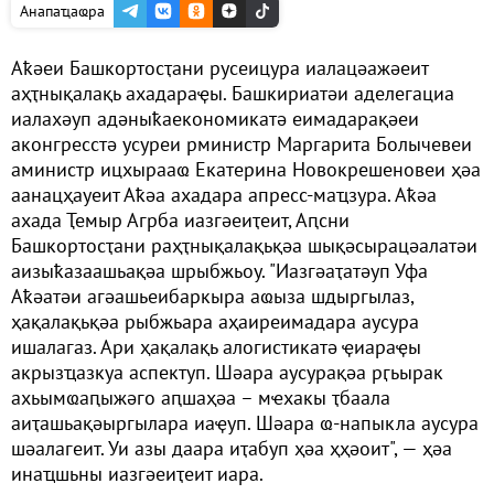
Анапаҵаҩра
Аҟәеи Башкортосҭани русеицура иалацәажәеит
аҳҭнықалақь ахадараҿы. Башкириатәи аделегациа
иалахәуп адәныҟаекономикатә еимадарақәеи
аконгресстә усуреи рминистр Маргарита Болычевеи
аминистр ицхырааҩ Екатерина Новокрешеновеи ҳәа
аанацҳауеит Аҟәа ахадара апресс-маҵзура. Аҟәа
ахада Ҭемыр Агрба иазгәеиҭеит, Аԥсни
Башкортосҭани раҳҭнықалақьқәа шықәсырацәалатәи
аизыҟазаашьақәа шрыбжьоу. "Иазгәаҭатәуп Уфа
Аҟәатәи агәашьеибаркыра аҩыза шдыргылаз,
ҳақалақьқәа рыбжьара аҳаиреимадара аусура
ишалагаз. Ари ҳақалақь алогистикатә ҿиараҿы
акрызҵазкуа аспектуп. Шәара аусурақәа рӷьырак
ахьымҩаԥыжәго аԥшаҳәа – мҽхакы ҭбаала
аиҭашьақәыргылара иаҿуп. Шәара ҩ-напыкла аусура
шәалагеит. Уи азы даара иҭабуп ҳәа ҳҳәоит", — ҳәа
инаҵшьны иазгәеиҭеит иара.