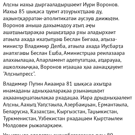
Аԥсны иахьа дыргәаладыршәеит Иури Воронов.
Иахьа 85 шықәса ҵуеит аҭоурыхҭҵааҩ ду,
аҳәынҭқарратәи-аполитикатәи аусзуҩ диижьҭеи.
Воронов анышә дахьамадоу аҭыԥ аҿы
ашәҭшьыҵәрақәа рышьҭаҵара рхы аладырхәит
атәыла ахада ихаҭыԥуаҩ Беслан Бигәаа, аԥыза-
министр Владимир Делба, атәыла ахада Иусбарҭа
анапхгаҩы Беслан Ешба, Аминистрцәа реилазаара
алахәылацәа, Апарламент адепутатцәа, аҵарауаа,
ашколхәыҷқәа, Воронов иҭаацәа ҳәа аанацҳауеит
"Аԥсныпресс".
Владимир Путин Аиааира 81 шықәса ахыҵра
инамаданы адныҳәаларақәа рзынаишьҭит
аҳәаанырцәтәылақәа рхадацәа. Иара дрыдныҳәалеит
Аԥсны, Аахыҵ Уаԥстәыла, Азербаиџьан, Ермантәыла,
Беларусиа, Ҟазахсҭан, Кыргызстан, Таџьикистан,
Туркменистан, Узбекистан рхадацәеи Қырҭтәылеи
Молдовеи рыжәларқәеи.