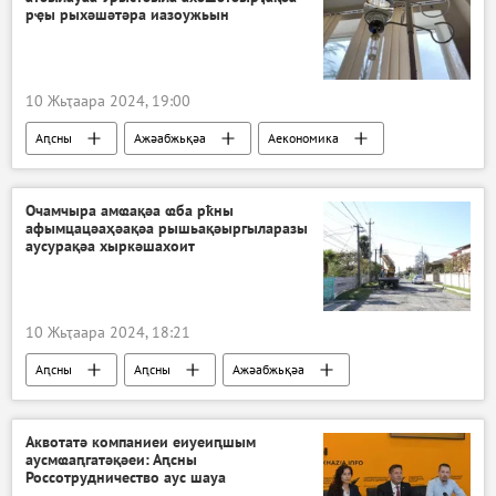
рҿы рыхәшәтәра иазоужьын
10 Жьҭаара 2024, 19:00
Аԥсны
Ажәабжьқәа
Аекономика
Ауаажәларра
Очамчыра амҩақәа ҩба рҟны
афымцацәаҳәақәа рышьақәыргыларазы
аусурақәа хыркәшахоит
10 Жьҭаара 2024, 18:21
Аԥсны
Аԥсны
Ажәабжьқәа
Аквотатә компаниеи еиуеиԥшым
аусмҩаԥгатәқәеи: Аԥсны
Россотрудничество аус шауа