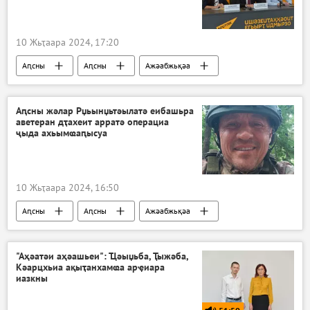
10 Жьҭаара 2024, 17:20
Аԥсны
Аԥсны
Ажәабжьқәа
Аԥсны жәлар Рџьынџьтәылатә еибашьра
аветеран дҭахеит арратә операциа
ҷыда ахьымҩаԥысуа
10 Жьҭаара 2024, 16:50
Аԥсны
Аԥсны
Ажәабжьқәа
"Аҳәатәи аҳәашьеи": Ҵәыџьба, Ҭыжәба,
Кәарцхьиа ақыҭанхамҩа арҿиара
иазкны