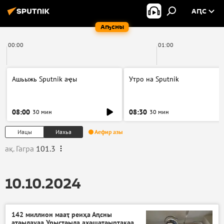
АԤС
Аҧсны
00:00
01:00
Ашьыжь Sputnik аҿы
Утро на Sputnik
08:00
08:30
30 мин
30 мин
Иацы
Иахьа
Аефир азы
ақ. Гагра
101.3
10.10.2024
142 миллион мааҭ реиҳа Аԥсны
атәылауаа Урыстәыла ахәшәтәырҭақәа