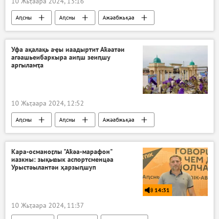
10 Жьҭаара 2024, 13:16
Аԥсны
Аԥсны
Ажәабжьқәа
Уфа ақалақь аҿы иаадыртит Аҟәатәи
агәашьеибаркыра аиԥш зеиԥшу
аргыламҭа
10 Жьҭаара 2024, 12:52
Аԥсны
Аԥсны
Ажәабжьқәа
Кара-османоӷлы "Аҟәа-марафон"
иазкны: зықьҩык аспортсменцәа
Урыстәылантәи ҳарзыԥшуп
14:31
10 Жьҭаара 2024, 11:37