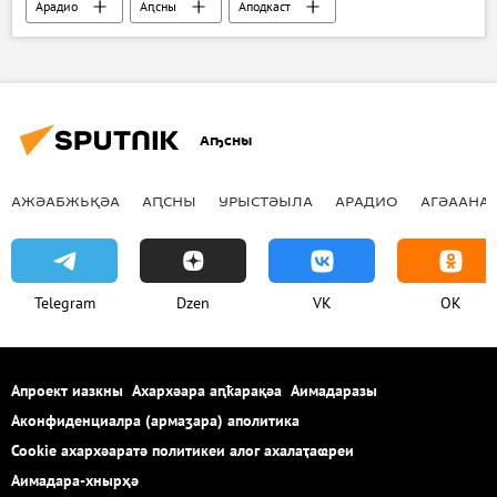
Арадио
Аԥсны
Аподкаст
Аҧсны
АЖӘАБЖЬҚӘА
АԤСНЫ
УРЫСТӘЫЛА
АРАДИО
АГӘААНАГ
Telegram
Dzen
VK
OK
Апроект иазкны
Ахархәара аԥҟарақәа
Аимадаразы
Аконфиденциалра (армаӡара) аполитика
Cookie ахархәаратә политикеи алог ахалаҭаҩреи
Аимадара-хнырҳә