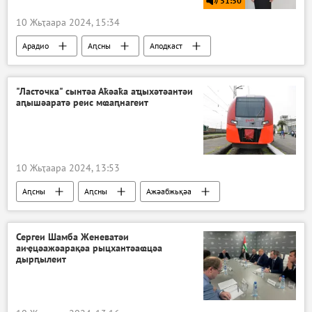
51:50
10 Жьҭаара 2024, 15:34
Арадио
Аԥсны
Аподкаст
"Ласточка" сынтәа Аҟәаҟа аҵыхәтәантәи
аԥышәаратә реис мҩаԥнагеит
10 Жьҭаара 2024, 13:53
Аԥсны
Аԥсны
Ажәабжьқәа
Сергеи Шамба Женеватәи
аиҿцәажәарақәа рыцхантәаҩцәа
дырԥылеит