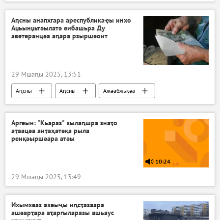
Аԥсны анапхгара ареспубликаҿы инхо
Аџьынџьтәылатә еибашьра Ду
аветеранцәа аԥара рзыршәоит
29 Мшаԥы 2025, 13:51
Аԥсны
Аԥсны
Ажәабжьқәа
Аргәын: "Кьараз" хылаԥшра знаҭо
аҭаацәа аиҭаҳатәқа рыла
реиқәыршәара атәы
10:24
29 Мшаԥы 2025, 13:49
Ихымхәаз ахәыҷы иԥсҭазаара
ашәарҭара аҭаргыларазы ашьаус