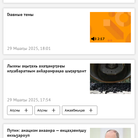
Ҳазлацәажәаша ҳамоуп
Аподкаст
Главные темы
2:17
29 Мшаԥы 2025, 18:01
Лыхны ақыҭахь ахаҵәирҭаҿы
иԥсабаратәым аиҟарамрақәа шьҭарҵоит
29 Мшаԥы 2025, 17:54
Аԥсны
Аԥсны
Ажәабжьқәа
Путин: анацизм аиааира — еицаҳзеиԥшу
еихьӡароуп