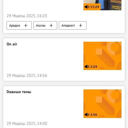
15:29
29 Мшаԥы 2025, 16:23
Арадио
Аԥсны
Аподкаст
On air
2:24
29 Мшаԥы 2025, 14:56
Главные темы
2:56
29 Мшаԥы 2025, 14:30