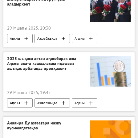
аладырхәит
29 Мшаԥы 2025, 20:30
Аԥсны
Ажәабжьқәа
Аԥсны
2025 шықәса актәи аԥшьбарак азы
Аԥсны ахатә хашәалахәы иҳаҩсыз
ашықәс арбагақәа иреиҳахеит
29 Мшаԥы 2025, 19:45
Аԥсны
Ажәабжьқәа
Аԥсны
Аиааира Ду азгәаҭара иазку
аусмҩаԥгатәқәа