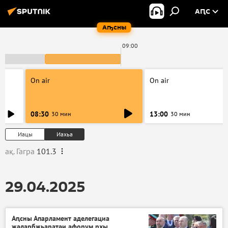
АԤС
Аҧсны
09:00
On air
On air
08:30
13:00
30 мин
30 мин
Иацы
Иахьа
ақ. Гагра
101.3
29.04.2025
Аԥсны Апарламент аделегациа
жәларбжьаратәи афорум рхы