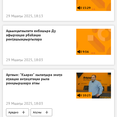
15:29
29 Мшаԥы 2025, 18:13
Аџьынџьтәылатә еибашьра Ду
афырхацәа рбаҟақәа
реиҭашьақәыргылара
9:56
29 Мшаԥы 2025, 18:03
Аргәын: "Кьараз" хылаԥшра знаҭо
аҭаацәа аиҭаҳатәқәа рыла
реиқәыршәара атәы
10:23
29 Мшаԥы 2025, 18:03
Арадио
Аԥсны