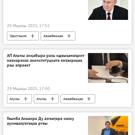
29 Мшаԥы 2025, 17:52
Урыстәыла
Ажәабжьқәа
АП Аԥсны аиҳабыра рахь идәықәнаҵоит
иазнархиаз аконституциатә еиҭакрақәа
рзы апроект
29 Мшаԥы 2025, 17:50
Аԥсны
Аԥсны
Ажәабжьқәа
Гәынба Аиааира Ду азгәаҭара иазку
аусмҩаԥгатәқәа ртәы