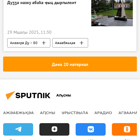
Дуӡӡа иазку абаҟа ҿыц дыргылоит
29 Мшаԥы 2025, 11:30
Аиааира Ду – 80
Ажәабжьқәа
Аԥсны
Гагра араион
Даҽа 20 материал
Аҧсны
АЖӘАБЖЬҚӘА
АԤСНЫ
УРЫСТӘЫЛА
АРАДИО
АГӘААНАГ