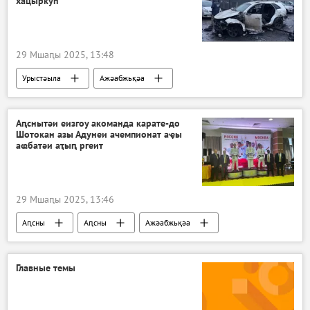
хацыркуп
29 Мшаԥы 2025, 13:48
Урыстәыла
Ажәабжьқәа
Аԥснытәи еизгоу акоманда карате-до
Шотокан азы Адунеи ачемпионат аҿы
аҩбатәи аҭыԥ ргеит
29 Мшаԥы 2025, 13:46
Аԥсны
Аԥсны
Ажәабжьқәа
Аспорт
Главные темы