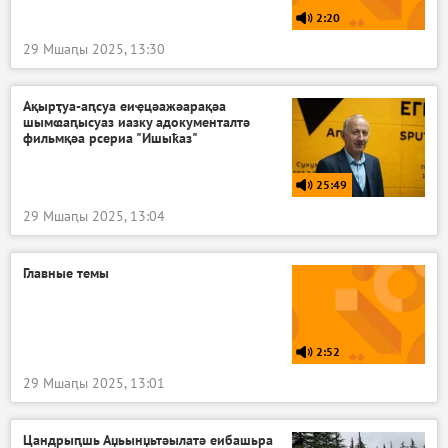
2:20
29 Мшаԥы 2025, 13:30
Ақырҭуа-аԥсуа еиҿцәажәарақәа
шымҩаԥысуаз иазку адокументалтә
фильмқәа рсериа "Ишыҟаз"
25:49
29 Мшаԥы 2025, 13:04
Главные темы
2:52
29 Мшаԥы 2025, 13:01
Цандрыԥшь Аџьынџьтәылатә еибашьра