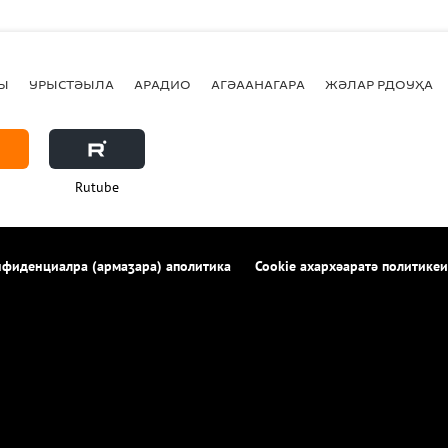
Ы
УРЫСТӘЫЛА
АРАДИО
АГӘААНАГАРА
ЖӘЛАР РДОУҲА
Rutube
фиденциалра (армаӡара) аполитика
Cookie ахархәаратә политикеи