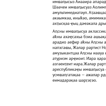
имҩаԥысыз Аиааира апарад,
Шәачеи имҩаԥысуаз Аолимп
амультимедиатәуп. Аҭааҩцә
акәымкәа, иныҟәо, амимика
ахҭысқәа ҿыц даҽакала дры
Аԥсны имҩаԥысуа аклассика
аҟны ахаҿсахьа бзиа ашьақ
арадио аефир аҟны Аԥсны а
напхгаҩы, Жәлар рартист Н
амузыкантцәа Аԥсны иаауа и
атуризм арҿиоит. Иара ҳара
азгәеиҭеит иара.Жәлар рарт
ареспубликаҿы имҩаԥысуа е
усмҩаԥгатәқәа — ажәлар рдо
еимадарақәа шарӷәӷәо.