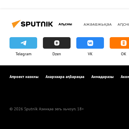
Аҧсны
АЖӘАБЖЬҚӘА
АԤСН
Telegram
Dzen
VK
OK
Апроект иазкны
Ахархәара аԥҟарақәа
Аимадаразы
Акон
© 2026 Sputnik Азинқәа зегь хьчоуп. 18+