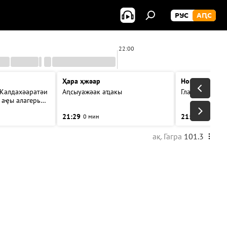
РУС
АԤС
22:00
Ҳара ҳжәар
Новости
 Калдахәаратәи
Аԥсыуажәак аҵакы
Главные темы
 аҿы алагерь
21:29
21:31
0 мин
3 мин
ақ. Гагра
101.3