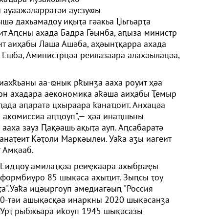
 ауаажәларратәи аусзуҩы
шә дахьамадоу иқыҭа гәакьа Џьгьарҭа
ит Аԥсны ахада Бадра Гәынба, аԥыза-министр
т аиҳабы Лаша Ашәба, аҳәынҭқарра ахада
 Ешба, Аминистрцәа реилазаара алахәылацәа,
ахҟьаны аа-ҩнык рҟынӡа ааха роуит ҳәа
ион ахадара аекономика аҟәша аиҳабы Ҭемыр
ԥада аԥаратә цхыраара ҟанаҵоит. Анхацәа
ы акомиссиа аԥҵоуп",— ҳәа инаҵшьны
 ааха зауз Ԥақәашь ақыҭа ауп. Аԥсабаратә
анаҭеит Кәҭоли Маркәылеи. Уаҟа аӡы иагеит
т Амқәаб.
 Еидҵоу амилаҭқәа реиҿкаара ахыбраҿы
нформбиуро 85 шықәса ахыҵит. Зыԥсы ҭоу
ҭа".Уаҟа ицәыргоуп амедиагәыԥ "Россия
40-тәи ашықәсқәа инаркны 2020 шықәсанӡа
. Урҭ рыбжьара иҟоуп 1945 шықәсазы