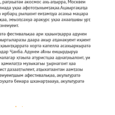
 раԥхьатәи акосмос ахь аԥырра, Москвеи
иада уҳәа афотоҭыхымҭақәа.Ацәыргақәҵа
а ирбарц рылшоит еиҭамҵуа асахьа мацара
қәа, зҽызԥсахуа аракурс уҳәа ахәаԥшҩы урҭ
знеиуеит.
тә фестивальқәа ари ҳҳәынҭқарра адунеи
әыргыларазы даара акыр аҵанакуеит иҳәеит
ҳәынҭқарратә хортә капелла асахьаркыратә
одар Ҷанба. Адунеи аҟны еицырдыруа
алагар ҳтәыла атуристцәа аднаԥхьалоит, уи
 ҳамилаҭҭә музыкагьы ӡырнагоит ҳәа
ист дазааҭгылеит, аҵыхәтәантәи аамҭазы
иуеиԥшым афестивальқәа, акультуратә
уҳатә беиара шханарҭәаауа, акультуратә