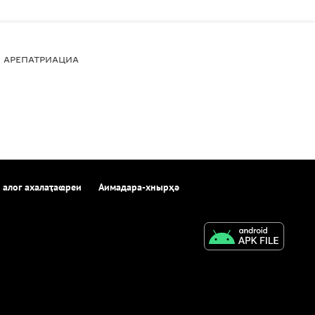
АРЕПАТРИАЦИА
 алог ахалаҭаҩреи
Аимадара-хнырҳә