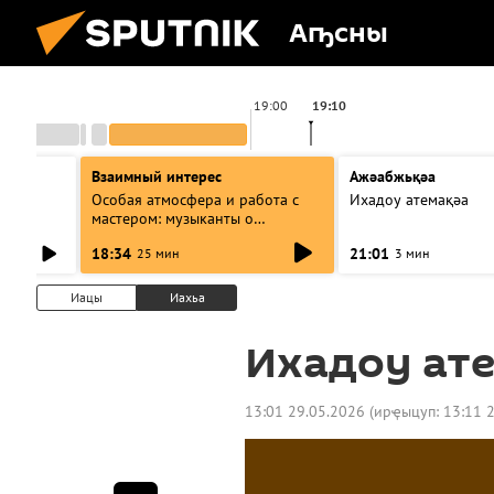
Аҧсны
19:00
19:10
Взаимный интерес
Ажәабжьқәа
Особая атмосфера и работа с
Ихадоу атемақәа
мастером: музыканты о
фестивале Хиблы Герзмава
18:34
21:01
25 мин
3 мин
Иацы
Иахьа
Ихадоу ат
13:01 29.05.2026
(ирҿыцуп:
13:11 