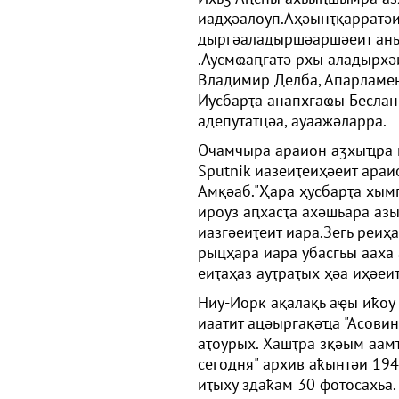
иадҳәалоуп.Аҳәынҭқарратәи
дыргәаладыршәаршәеит аны
.Аусмҩаԥгатә рхы аладырхә
Владимир Делба, Апарламен
Иусбарҭа анапхгаҩы Беслан
адепутатцәа, ауаажәларра.
Очамчыра араион аӡхыҵра и
Sputnik иазеиҭеиҳәеит ара
Амқәаб."Ҳара ҳусбарҭа хым
ироуз аԥхасҭа ахәшьара аз
иазгәеиҭеит иара.Зегь реиҳа
рыцҳара иара убасгьы ааха 
еиҭаҳаз ауҭраҭых ҳәа иҳәеи
Ниу-Иорк ақалақь аҿы иҟоу
иаатит ацәыргақәҵа "Асови
аҭоурых. Хашҭра зқәым аам
сегодня" архив аҟынтәи 19
иҭыху здаҟам 30 фотосахьа