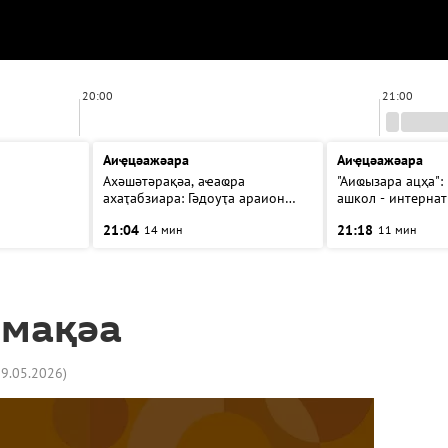
20:00
21:00
Аиҿцәажәара
Аиҿцәажәара
Ахәшәтәрақәа, аҽаҩра
"Аиҩызара ацҳа":
ахаҭабзиара: Гәдоуҭа араион
ашкол - интернат
ақыҭанхамҩа аҟәша аиҳабы
аатит
21:04
21:18
14 мин
11 мин
ицәажәара
емақәа
29.05.2026
)