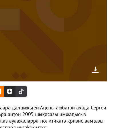
заара далҵижьҭеи Аԥсны аҩбатәи ахада Сергеи
гара аиҭон 2005 шықәсазы имҩаԥысыз
ҭаз ауаажәларра-политикатә кризис аамҭазы.
хаҵара иузаҟәымҭхо