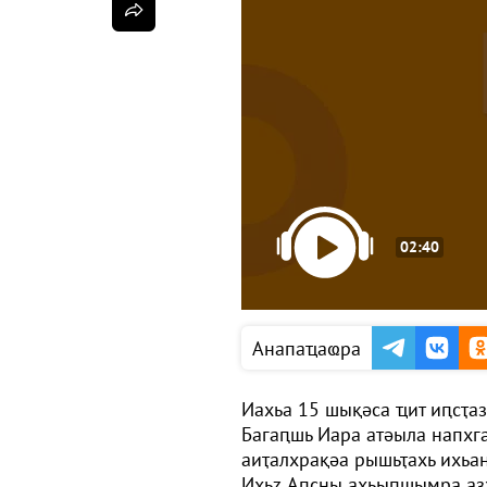
02:40
Анапаҵаҩра
Иахьа 15 шықәса ҵит иԥсҭа
Багаԥшь Иара атәыла напх
аиҭалхрақәа рышьҭахь ихьан
Ихьӡ Аԥсны ахьыԥшымра аз